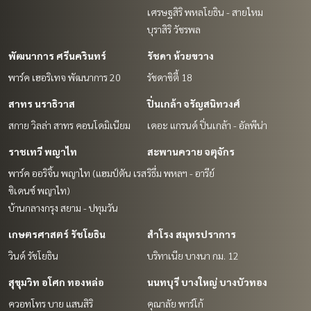
เศรษฐสิริ พหลโยธิน - สายไหม
บุราสิริ วัชรพล
พัฒนาการ ศรีนครินทร์
รัชดา ห้วยขวาง
พาร์ค เฮอริเทจ พัฒนาการ 20
รัชดาซิตี้ 18
สาทร นราธิวาส
ปิ่นเกล้า จรัญสนิทวงศ์
สกาย วิลล่า สาทร คอนโดมิเนียม
เดอะ แกรนด์ ปิ่นเกล้า - อัลพีน่า
ราชเทวี พญาไท
สะพานควาย จตุจักร
พาร์ค ออริจิ้น พญาไท (แฮมป์ตัน เรส
ริธึ่ม พหลฯ - อารีย์
ซิเดนซ์ พญาไท)
บ้านกลางกรุง สยาม - ปทุมวัน
เกษตรศาสตร์ รัชโยธิน
สำโรง สมุทรปราการ
วินด์ รัชโยธิน
บริทาเนีย บางนา กม. 12
สุขุมวิท อโศก ทองหล่อ
นนทบุรี บางใหญ่ บางบัวทอง
ควอทโทร บาย แสนสิริ
คุณาลัย พาร์โก้