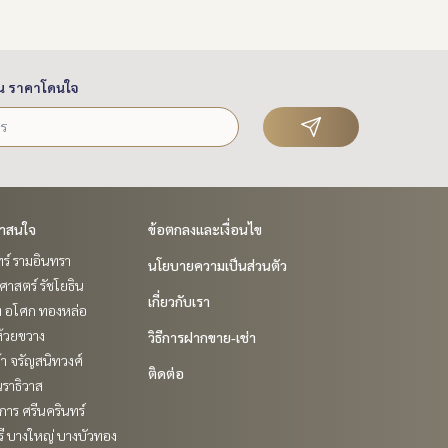
น ราคาโดนใจ
่าสนใจ
ข้อตกลงและเงื่อนไข
ร์ รามอินทรา
นโยบายความเป็นส่วนตัว
าสตร์ รัชโยธิน
เกี่ยวกับเรา
ิท อโศก ทองหล่อ
ห้วยขวาง
วิธีการฝากขาย-เช่า
ล้า จรัญสนิทวงศ์
ติดต่อ
ราธิวาส
าร ศรีนครินทร์
ี บางใหญ่ บางบัวทอง