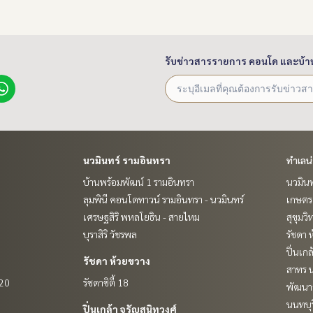
รับข่าวสารรายการ คอนโด และบ้า
นวมินทร์ รามอินทรา
ทำเลน
บ้านพร้อมพัฒน์ 1 รามอินทรา
นวมินท
ลุมพินี คอนโดทาวน์ รามอินทรา - นวมินทร์
เกษตรศ
เศรษฐสิริ พหลโยธิน - สายไหม
สุขุมว
บุราสิริ วัชรพล
รัชดา 
ปิ่นเก
รัชดา ห้วยขวาง
สาทร น
 20
รัชดาซิตี้ 18
พัฒนาก
นนทบุร
ปิ่นเกล้า จรัญสนิทวงศ์