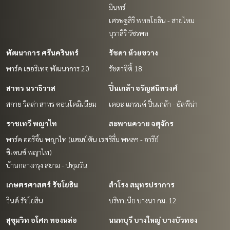
มินทร์
เศรษฐสิริ พหลโยธิน - สายไหม
บุราสิริ วัชรพล
พัฒนาการ ศรีนครินทร์
รัชดา ห้วยขวาง
พาร์ค เฮอริเทจ พัฒนาการ 20
รัชดาซิตี้ 18
สาทร นราธิวาส
ปิ่นเกล้า จรัญสนิทวงศ์
สกาย วิลล่า สาทร คอนโดมิเนียม
เดอะ แกรนด์ ปิ่นเกล้า - อัลพีน่า
ราชเทวี พญาไท
สะพานควาย จตุจักร
พาร์ค ออริจิ้น พญาไท (แฮมป์ตัน เรส
ริธึ่ม พหลฯ - อารีย์
ซิเดนซ์ พญาไท)
บ้านกลางกรุง สยาม - ปทุมวัน
เกษตรศาสตร์ รัชโยธิน
สำโรง สมุทรปราการ
วินด์ รัชโยธิน
บริทาเนีย บางนา กม. 12
สุขุมวิท อโศก ทองหล่อ
นนทบุรี บางใหญ่ บางบัวทอง