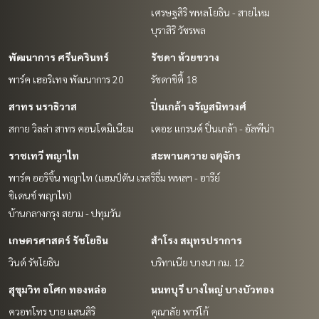
เศรษฐสิริ พหลโยธิน - สายไหม
บุราสิริ วัชรพล
พัฒนาการ ศรีนครินทร์
รัชดา ห้วยขวาง
พาร์ค เฮอริเทจ พัฒนาการ 20
รัชดาซิตี้ 18
สาทร นราธิวาส
ปิ่นเกล้า จรัญสนิทวงศ์
สกาย วิลล่า สาทร คอนโดมิเนียม
เดอะ แกรนด์ ปิ่นเกล้า - อัลพีน่า
ราชเทวี พญาไท
สะพานควาย จตุจักร
พาร์ค ออริจิ้น พญาไท (แฮมป์ตัน เรส
ริธึ่ม พหลฯ - อารีย์
ซิเดนซ์ พญาไท)
บ้านกลางกรุง สยาม - ปทุมวัน
เกษตรศาสตร์ รัชโยธิน
สำโรง สมุทรปราการ
วินด์ รัชโยธิน
บริทาเนีย บางนา กม. 12
สุขุมวิท อโศก ทองหล่อ
นนทบุรี บางใหญ่ บางบัวทอง
ควอทโทร บาย แสนสิริ
คุณาลัย พาร์โก้