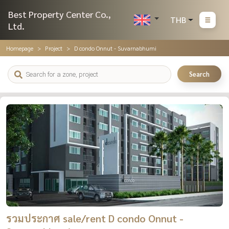
Best Property Center Co.,
THB
Ltd.
Homepage
Project
D condo Onnut - Suvarnabhumi
Search
รวมประกาศ sale/rent D condo Onnut -