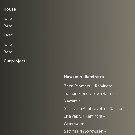
House
Sale
Rent
Land
Sale
Rent
Our project
Nawamin, Ramindra
Baan Prompat 1 Ramindra
Lumpini Condo Town Ramintra -
Nawamin
Setthasiri Phaholyothin-Saimai
Chaiyapruk Ramintra –
Wongwaen
Setthasiri Wongwaen –