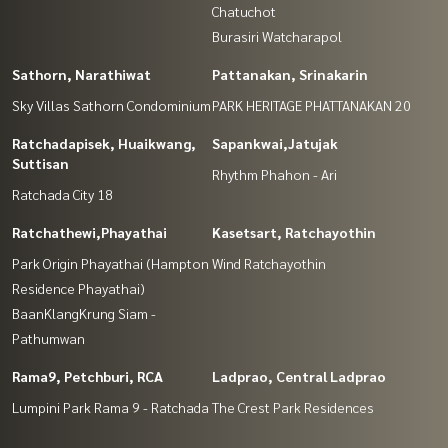
Chatuchot
Burasiri Watcharapol
Sathorn, Narathiwat
Pattanakan, Srinakarin
Sky Villas Sathorn Condominium
PARK HERITAGE PHATTANAKAN 20
Ratchadapisek, Huaikwang,
Sapankwai,Jatujak
Suttisan
Rhythm Phahon - Ari
Ratchada City 18
Ratchathewi,Phayathai
Kasetsart, Ratchayothin
Park Origin Phayathai (Hampton
Wind Ratchayothin
Residence Phayathai)
BaanKlangKrung Siam -
Pathumwan
Rama9, Petchburi, RCA
Ladprao, Central Ladprao
Lumpini Park Rama 9 - Ratchada
The Crest Park Residences