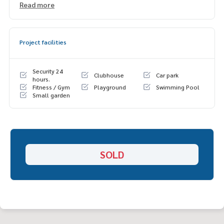
Read more
สิ่งอำนวยความสะดวกในโครงการ
- Club House - สระว่ายน้ำ - ฟิตเนส
- มั่นใจกับ ระบบความปลอดภัยมาตรฐานสูงด้วยกล้องCCTV บันทึก
Project facilities
การเข้า-ออก
- ระบบรักษาความปลอดภัย 24 ชม.ประจำตามจุดต่างๆ
- รั้วรอบโครงการสูง 3 เมตร พร้อมCCTV จุดต่างๆของรั้วโครงการ
Security 24
Clubhouse
Car park
- สวนสาธารณะ 3แห่ง สวนหย่อมพักผ่อนพร้อมลู่วิ่งออกกำลังกาย
hours.
Fitness / Gym
Playground
Swimming Pool
Small garden
การเดินทางสะดวกสบาย
- ถ.รามคำแหงเข้าซอยราษฎร์พัฒนา(มิสทีน)
- ถ.ร่มเกล้า-สุวรรณภูมิเข้าทางเคหะร่มเกล้า
- ถ.อ่อนนุช ถ.ศรีนครินทร์ ถ.ลาดกระบัง ถ.เลียบวงแหวน
- ทางด่วนวงแหวนรอบนอก
- ถนนเลียบทางด่วนวงแหวน
SOLD
- ใกล้สถานีรถไฟฟ้าสายสีชมพู(ในอนาคต)
สนใจติดต่อ คุณโอ๋
089-992-1885
หรือ คุณแม็กซ์
088-141-155
5
Line : @bestproperty