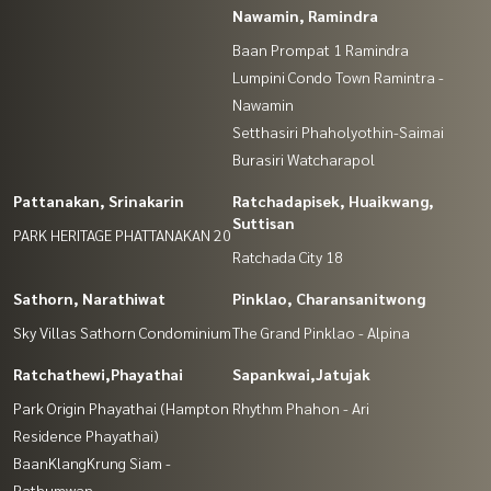
Nawamin, Ramindra
Baan Prompat 1 Ramindra
Lumpini Condo Town Ramintra -
Nawamin
Setthasiri Phaholyothin-Saimai
Burasiri Watcharapol
Pattanakan, Srinakarin
Ratchadapisek, Huaikwang,
Suttisan
PARK HERITAGE PHATTANAKAN 20
Ratchada City 18
Sathorn, Narathiwat
Pinklao, Charansanitwong
Sky Villas Sathorn Condominium
The Grand Pinklao - Alpina
Ratchathewi,Phayathai
Sapankwai,Jatujak
Park Origin Phayathai (Hampton
Rhythm Phahon - Ari
Residence Phayathai)
BaanKlangKrung Siam -
Pathumwan