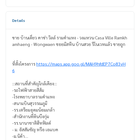
Details
ขาย บ้านเดี่ยว คาซ่า วิลล์ รามคำแหง - วงแหวน Casa Ville Ramkh
amhaeng - Wongwaen ซอยมิสทีน บ้านสวย รีโนเวทแล้ว ขายถูก
ที่ตั้งโครงการ
https://maps.app.goo.gl/MAH9hfdEP7Co83vH
6
:::สถานที่สำคัญใกล้เคียง:::
-รถไฟฟ้าสายสีส้ม
-โรงพยาบาลรามคำแหง
-สนามบินสุวรรณภูมิ
-รร.เตรียมอุดมน้อมเกล้า
-สำนักงานที่ดินบึงกุ่ม
-รร.นานาชาติฮีทฟิลด์
- ม. อัสสัมชัญ หรือ เอแบค
-ม.นิด้า