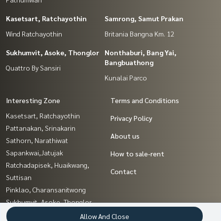
Kasetsart, Ratchayothin
Samrong, Samut Prakan
Wind Ratchayothin
Britania Bangna Km. 12
Sukhumvit, Asoke, Thonglor
Nonthaburi, Bang Yai,
Bangbuathong
Quattro By Sansiri
Kunalai Parco
Interesting Zone
Terms and Conditions
Kasetsart, Ratchayothin
Privacy Policy
Pattanakan, Srinakarin
About us
Sathorn, Narathiwat
Sapankwai,Jatujak
How to sale-rent
Ratchadapisek, Huaikwang,
Contact
Suttisan
Pinklao, Charansanitwong
Sukhumvit, Asoke, Thonglor
Samrong, Samut Prakan
Allow And Close