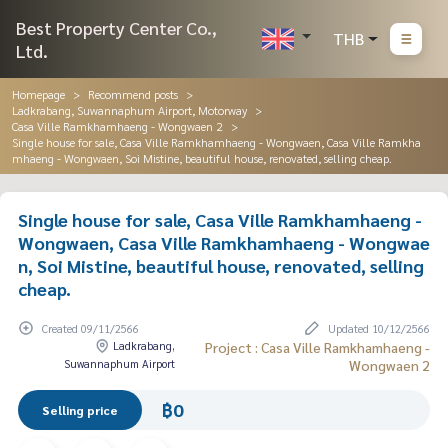
Best Property Center Co.,
THB
Ltd.
Homepage
Recommend posts
Ladkrabang, Suwannaphum Airport, Motorway
Casa Ville Ramkhamhaeng - Wongwaen 2
Single house for sale, Casa Ville Ramkhamhaeng - Wongwaen, Casa Ville Ramkha
mhaeng - Wongwaen, Soi Mistine, beautiful house, renovated, selling cheap.
Single house for sale, Casa Ville Ramkhamhaeng -
Wongwaen, Casa Ville Ramkhamhaeng - Wongwae
n, Soi Mistine, beautiful house, renovated, selling
cheap.
Created 09/11/2566
Updated 10/12/2566
Ladkrabang,
Project : Casa Ville Ramkhamhaeng -
Suwannaphum Airport
Wongwaen 2
฿0
Selling price