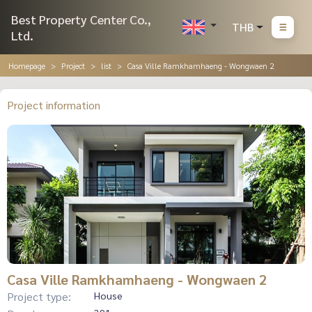
Best Property Center Co.,
THB
Ltd.
Homepage
Project
list
Casa Ville Ramkhamhaeng - Wongwaen 2
Project information
Casa Ville Ramkhamhaeng - Wongwaen 2
Project type:
House