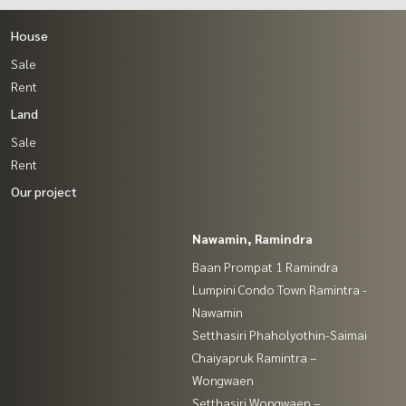
House
Sale
Rent
Land
Sale
Rent
Our project
Nawamin, Ramindra
Baan Prompat 1 Ramindra
Lumpini Condo Town Ramintra -
Nawamin
Setthasiri Phaholyothin-Saimai
Chaiyapruk Ramintra –
Wongwaen
Setthasiri Wongwaen –