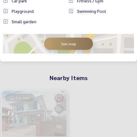
Car park
Fitness / Gym
Playground
Swimming Pool
Small garden
See map
Nearby Items
For sale