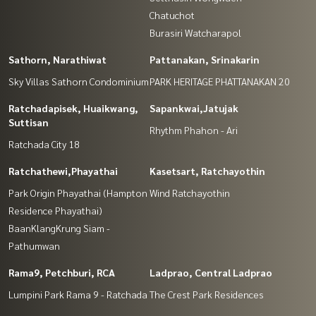
Chatuchot
Burasiri Watcharapol
Sathorn, Narathiwat
Pattanakan, Srinakarin
Sky Villas Sathorn Condominium
PARK HERITAGE PHATTANAKAN 20
Ratchadapisek, Huaikwang,
Sapankwai,Jatujak
Suttisan
Rhythm Phahon - Ari
Ratchada City 18
Ratchathewi,Phayathai
Kasetsart, Ratchayothin
Park Origin Phayathai (Hampton
Wind Ratchayothin
Residence Phayathai)
BaanKlangKrung Siam -
Pathumwan
Rama9, Petchburi, RCA
Ladprao, Central Ladprao
Lumpini Park Rama 9 - Ratchada
The Crest Park Residences