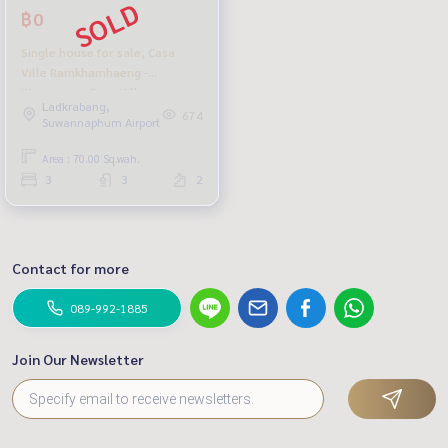
฿0
Single house for sale, Casa
Ville Ramkhamhaeng -
Wongwaen, Casa Ville
Ladkrabang,
Ramkhamhaeng - Wongwaen,
674
Suwannaphum Airport
Soi Mistine, beautiful house,
renovated, selling cheap.
Area : 70.00 Sq.wah.
3
3
2
Contact for more
089-992-1885
Join Our Newsletter