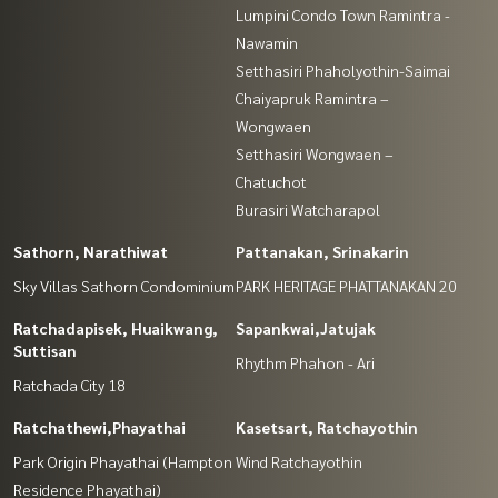
Lumpini Condo Town Ramintra -
Nawamin
Setthasiri Phaholyothin-Saimai
Chaiyapruk Ramintra –
Wongwaen
Setthasiri Wongwaen –
Chatuchot
Burasiri Watcharapol
Sathorn, Narathiwat
Pattanakan, Srinakarin
Sky Villas Sathorn Condominium
PARK HERITAGE PHATTANAKAN 20
Ratchadapisek, Huaikwang,
Sapankwai,Jatujak
Suttisan
Rhythm Phahon - Ari
Ratchada City 18
Ratchathewi,Phayathai
Kasetsart, Ratchayothin
Park Origin Phayathai (Hampton
Wind Ratchayothin
Residence Phayathai)