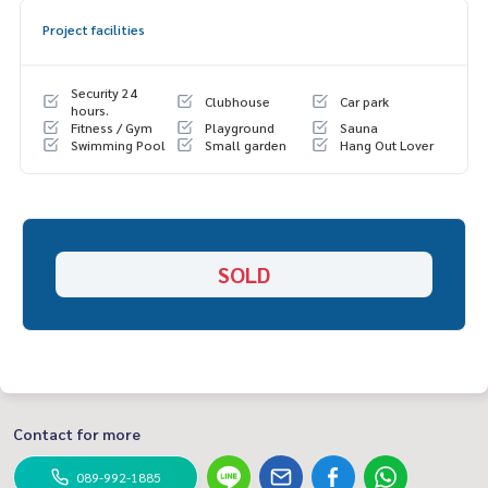
Project facilities
Security 24
Clubhouse
Car park
hours.
Fitness / Gym
Playground
Sauna
Swimming Pool
Small garden
Hang Out Lover
SOLD
Contact for more
089-992-1885