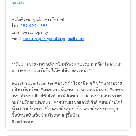
Details
สนใจติดต่อ คุณอักษราภัค (โอ๋)
โทร.
089-992-1885
Line : bestproperty
Email:
bestpropertycenter@gmail.com
**รับฝาก ขาย - เช่า อสังหาริมทรัพย์ทุกประเภท ฟรีค่าโฆษณาแล
ะการตลาดแบบเข้มข้น ไม่มีค่าใช้จ่ายล่วงหน้า**
#BestPropertyCenter #นายหน้ามืออาชีพ #ที่ปรึกษางานขาย
อสังหาริมทรัพย์ #มัณฑนา #มัณฑนาวงแหวนรามอินทรา #มัณฑน
ารามอินทรา #แฟชั่นไอส์แลนด์ #ขายบ้านมือสองรามอินทรา #ข
ายบ้านมือสองมัณฑนา #ขายบ้านแลนด์แอนด์เฮ้าส์ #ขายบ้านใกล้
ห้าง #รามอินทรา #บ้านสวยมือสอง #บ้านสวยมือสองราคาถูก #
ซื้อบ้าน #สินเชื่อบ้านมือสอง #กู้ซื้อบ้าน
Read more