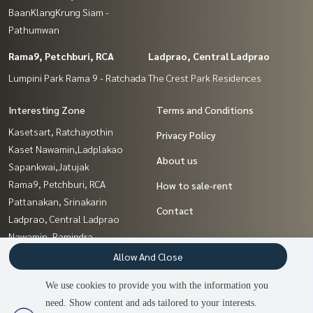
BaanKlangKrung Siam -
Pathumwan
Rama9, Petchburi, RCA
Ladprao, Central Ladprao
Lumpini Park Rama 9 - Ratchada
The Crest Park Residences
Interesting Zone
Terms and Conditions
Kasetsart, Ratchayothin
Privacy Policy
Kaset Nawamin,Ladplakao
About us
Sapankwai,Jatujak
Rama9, Petchburi, RCA
How to sale-rent
Pattanakan, Srinakarin
Contact
Ladprao, Central Ladprao
Nawamin, Ramindra
Sathorn, Narathiwat
Allow And Close
Ratchathewi,Phayathai
We use cookies to provide you with the information you
Ratchadapisek, Huaikwang,
need. Show content and ads tailored to your interests.
2
people are viewing
Suttisan