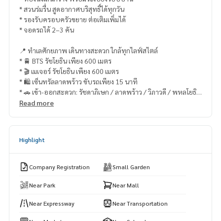
* สวนร่มรื่น สูดอากาศบริสุทธิ์ได้ทุกวัน
* รองรับครอบครัวขยาย ต่อเติมเพิ่มได้
* จอดรถได้ 2–3 คัน
📍 ทำเลศักยภาพ เดินทางสะดวก ใกล้ทุกไลฟ์สไตล์
* 🚆 BTS รัชโยธิน เพียง 600 เมตร
* 🎬 เมเจอร์ รัชโยธิน เพียง 600 เมตร
* 🛍 เซ็นทรัลลาดพร้าว ขับรถเพียง 15 นาที
* 🚗 เข้า-ออกสะดวก: รัชดาภิเษก / ลาดพร้าว / วิภาวดี / พหลโยธิน
/ เกษตร
Read more
💰 ราคาพิเศษ: 15 ล้านบาท (ค่าโอนคนละครึ่ง)
✅ บ้านกลางเมืองแปลงใหญ่ หายาก
Highlight
✅ บรรยากาศดี อยู่สบาย เป็นส่วนตัว
✅ เหมาะสำหรับอยู่อาศัย หรือซื้อไว้ลงทุนปล่อยเช่า
Company Registration
Small Garden
#ขายบ้านเดี่ยวรัชโยธิน #ขายบ้านลาดพร้าว #บ้านเดี่ยวใกล้BTS
#บ้านเดี่ยวกลางเมือง #บ้านพร้อมสวน #บ้านใกล้รถไฟฟ้า #บ้านเ
Near Park
Near Mall
ดี่ยวรัชดา #บ้านเดี่ยวพหลโยธิน #บ้านมือสองกรุงเทพ #บ้านแปล
Near Expressway
Near Transportation
งใหญ่ลาดพร้าว