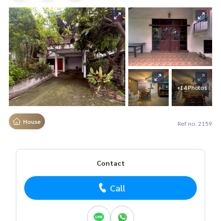
+14 Photos
House
Ref no. 2159
Contact
Call