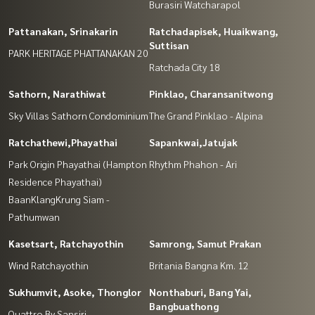
Burasiri Watcharapol
Pattanakan, Srinakarin
Ratchadapisek, Huaikwang,
Suttisan
PARK HERITAGE PHATTANAKAN 20
Ratchada City 18
Sathorn, Narathiwat
Pinklao, Charansanitwong
Sky Villas Sathorn Condominium
The Grand Pinklao - Alpina
Ratchathewi,Phayathai
Sapankwai,Jatujak
Park Origin Phayathai (Hampton
Rhythm Phahon - Ari
Residence Phayathai)
BaanKlangKrung Siam -
Pathumwan
Kasetsart, Ratchayothin
Samrong, Samut Prakan
Wind Ratchayothin
Britania Bangna Km. 12
Sukhumvit, Asoke, Thonglor
Nonthaburi, Bang Yai,
Bangbuathong
Quattro By Sansiri