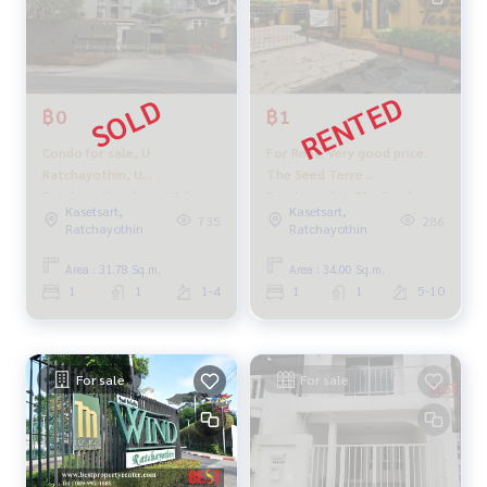
฿0
฿1
Condo for sale, U
For Rent. Very good price.
Ratchayothin, U
The Seed Terre
Ratchayothin, beautiful
Ratchayothin The Seed
Kasetsart,
Kasetsart,
condition like new. ready to
Terrer Ratchayothin is only
735
286
Ratchayothin
Ratchayothin
move in
10,000 baht per month. BTS
near Major Ratchayothin.
Area : 31.78 Sq.m.
Area : 34.00 Sq.m.
1
1
1-4
1
1
5-10
For sale
For sale