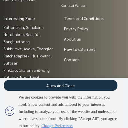
Kunalai Parco
Interesting Zone
Terms and Conditions
Pattanakan, Srinakarin
Privacy Policy
Nonthaburi, Bang Yai,
About us
Bangbuathong
Sukhumvit, Asoke, Thonglor
How to sale-rent
Ratchadapisek, Huaikwang,
Contact
Suttisan
Pinklao, Charansanitwong
Sathorn, Narathiwat
Ratchathewi,Phayathai
Allow And Close
Sapankwai,Jatujak
We use cookies to provide you with the information you
Samrong, Samut Prakan
need. Show content and ads tailored to your interests.
2
people are viewing
Chaengwatana, Muangthong
Including to analyze your use of the website and understand
where users come from. By clicking "Accept All", you agree
Contact us
Power by
Livinginsider.com
to our policy.
Change Preferences