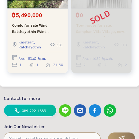
฿5,490,000
฿0
Condo for sale Wind
Townhouse for sale,
Ratchayothin (Wind
Samphan Villa Village, newly
Ratchayothin) BTS
renovated, ready to move
Kasetsart,
Kasetsart,
Ratchayothin, 28th floor,
in, Soi Phahon Yothin 52,
631
373
Ratchayothin
Ratchayothin
beautiful view, no block,
near Ying Charoen Market
fully furnished, ready to
Area : 53.49 Sq.m.
Area : 16.30 Sq.wah.
move in
1
1
21-50
2
2
2
Contact for more
089-992-1885
Join Our Newsletter