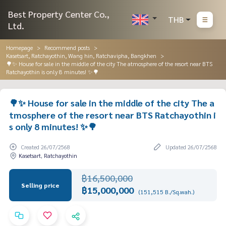
Best Property Center Co.,
THB
Ltd.
Homepage
Recommend posts
Kasetsart, Ratchayothin, Wang hin, Ratchavipha, Bangkhen
🌳✨ House for sale in the middle of the city The atmosphere of the resort near BTS
Ratchayothin is only 8 minutes! ✨🌳
🌳✨ House for sale in the middle of the city The a
tmosphere of the resort near BTS Ratchayothin i
s only 8 minutes! ✨🌳
Created 26/07/2568
Updated 26/07/2568
Kasetsart, Ratchayothin
฿16,500,000
Selling price
฿15,000,000
(151,515 B./Sq.wah.)