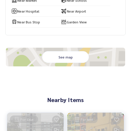
Near Market
Near School
📞 สนใจนัดชมบ้าน และสอบถามรายละเอียดเพิ่มเติม
คุณแม็กซ์:
088-141-1555
คุณโอ๋:
089-992-1885
Near Hospital
Near Airport
Line Official: @bestproperty (อย่าลืมใส่ @)
เว็บไซต์: www.bestpropertycenter.com
Near Bus Stop
Garden View
See map
Nearby Items
For sale
For rent