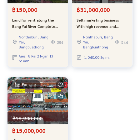
฿150,000
฿31,000,000
Land for rent along the
Sell ​​marketing business
Bang Yai River Complete
With high revenue and
with buildings, suitable for a
returns from Tops Daily and
Nonthaburi, Bang
Nonthaburi, Bang
Wellness / Resort or rental
Stalls near Kasinthorn St.
Yai,
Yai,
386
544
house, width next to the
Peter School
Bangbuathong
Bangbuathong
river, 80 meters.
Area : 8 Rai 2 Ngan 13
1,040.00 Sq.m.
Sq.wah.
For sale
฿16,900,000
฿15,000,000