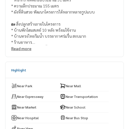
* ความลึกประมาณ 155 เมตร
* ผังที่ดินสวย พัฒนาโครงการได้หลากหลายรูปแบบ
🏡 สิ่งปลูกสร้างภายในโครงการ
* บ้านพักโฮมสเตย์ 10 หลัง พร้อมใช้งาน
* บ้านทรงไทยริมน้ำ บรรยากาศร่มรื่น สงบมาก
* ร้านอาหาร
* อาคารสำนักงาน 2 ชั้น
Read more
* ห้องประชุม
* ศาลาพักผ่อนริมน้ำ
* ท่าเรือส่วนตัว + เขื่อนริมแม่น้ำ ทำไว้เรียบร้อย
Highlight
🌊 จุดเด่น
* ติดแม่น้ำบางใหญ่ วิวสวย เปิดรับธรรมชาติ
Near Park
Near Mall
* เหมาะสำหรับธุรกิจ Wellness, Retreat, Yoga, Medical Touris
m
Near Expressway
Near Transportation
* รองรับลูกค้าที่ต้องการความสงบ เป็นส่วนตัว และคุณภาพชีวิตสูง
Near Market
Near School
* เดินทางสะดวก ใกล้กรุงเทพฯ
Near Hospital
Near Bus Stop
📍 สถานที่ใกล้เคียง
* ใกล้ วัดต้นเชือก และ อบต.บางใหญ่
River View