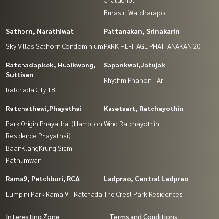
Burasiri Watcharapol
Sathorn, Narathiwat
Pattanakan, Srinakarin
Sky Villas Sathorn Condominium
PARK HERITAGE PHATTANAKAN 20
Ratchadapisek, Huaikwang,
Sapankwai,Jatujak
Suttisan
Rhythm Phahon - Ari
Ratchada City 18
Ratchathewi,Phayathai
Kasetsart, Ratchayothin
Park Origin Phayathai (Hampton
Wind Ratchayothin
Residence Phayathai)
BaanKlangKrung Siam -
Pathumwan
Rama9, Petchburi, RCA
Ladprao, Central Ladprao
Lumpini Park Rama 9 - Ratchada
The Crest Park Residences
Interesting Zone
Terms and Conditions