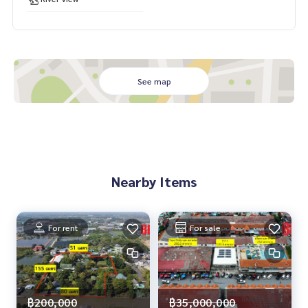
* ห่าง มหาวิทยาลัยมหิดล เพียง 7.4 กม.
📌 ที่ตั้ง: ต้นเชือกสี่แยกคลองโยง บ้านใหม่ อำเภอบางใหญ่ จังหวัด
นนทบุรี 11140
📍 แผนที่:
https://maps.app.goo.gl/ZCTTiXUrnhrPpmUa9
See map
💰 ราคาขายรวมสิ่งปลูกสร้างทั้งหมด 99,000,000 บาท
📞 นัดชม / สอบถามเพิ่มเติม
คุณโอ๋:
089-992-1885
คุณแม็กซ์:
088-141-1555
Line: @bestproperty
Nearby Items
#ที่ดินติดแม่น้ำ #ที่ดินบางใหญ่ #ที่ดินริมแม่น้ำ #WellnessRe
sort #WellnessLand #โฮมสเตย์ #ResortLand #ที่ดินเพื่อก
ารลงทุน #ที่ดินแปลงใหญ่ #BestPropertyCenter #รับฝากขา
ยอสังหาริมทรัพย์ #ผู้เชี่ยวชาญงานขายอสังหาริมทรัพย์ #อยาก
For rent
For sale
ขายอสังหาฯให้โอ๋ช่วยขายง่ายกว่า
฿200,000
฿35,000,000