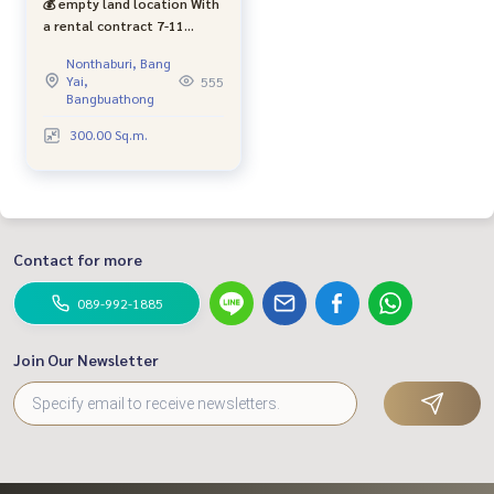
💰 empty land location With
a rental contract 7-11
Urgent sale, Bua Thong
Nonthaburi, Bang
Village. 💰 Get a long
Yai,
555
continuous property: with
Bangbuathong
tenants 7-11.
300.00 Sq.m.
Contact for more
089-992-1885
Join Our Newsletter