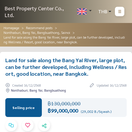
Best Property Center Co.,
THB
Ltd.
Homepage
Recommend posts
Nonthaburi, Bang Yai, Bangbuathong, Sainoi
Land for sale along the Bang Yai River, large plot, can be further developed, includi
ng Wellness / Resort, good location, near Bangkok.
Land for sale along the Bang Yai River, large plot,
can be further developed, including Wellness / Res
ort, good location, near Bangkok.
Created 16/12/2568
Updated 16/12/2568
Nonthaburi, Bang Yai, Bangbuathong
฿130,000,000
Selling price
฿99,000,000
(29,002 B./Sq.wah.)