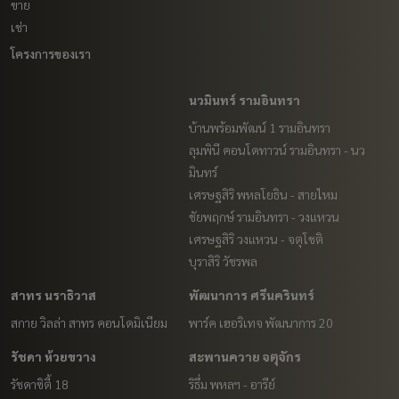
ขาย
เช่า
โครงการของเรา
นวมินทร์ รามอินทรา
บ้านพร้อมพัฒน์ 1 รามอินทรา
ลุมพินี คอนโดทาวน์ รามอินทรา - นว
มินทร์
เศรษฐสิริ พหลโยธิน - สายไหม
ชัยพฤกษ์ รามอินทรา - วงแหวน
เศรษฐสิริ วงแหวน - จตุโชติ
บุราสิริ วัชรพล
สาทร นราธิวาส
พัฒนาการ ศรีนครินทร์
สกาย วิลล่า สาทร คอนโดมิเนียม
พาร์ค เฮอริเทจ พัฒนาการ 20
รัชดา ห้วยขวาง
สะพานควาย จตุจักร
รัชดาซิตี้ 18
ริธึ่ม พหลฯ - อารีย์