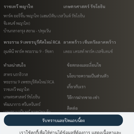
ราชเทวี พญาไท
เกษตรศาสตร์ รัชโยธิน
พาร์ค ออริจิ้น พญาไท (แฮมป์ตัน เรส
วินด์ รัชโยธิน
ซิเดนซ์ พญาไท)
บ้านกลางกรุง สยาม - ปทุมวัน
พระราม 9 เพชรบุรีตัดใหม่ RCA
ลาดพร้าว เซ็นทรัลลาดพร้าว
ลุมพินี พาร์ค พระราม 9 - รัชดา
เดอะ เครสท์ พาร์ค เรสซิเดนซ์
ทำเลน่าสนใจ
ข้อตกลงและเงื่อนไข
สาทร นราธิวาส
นโยบายความเป็นส่วนตัว
พระราม 9 เพชรบุรีตัดใหม่ RCA
เกี่ยวกับเรา
ราชเทวี พญาไท
เกษตรศาสตร์ รัชโยธิน
วิธีการฝากขาย-เช่า
พัฒนาการ ศรีนครินทร์
ติดต่อ
เกษตร นวมินทร์ ลาดปลาเค้า
ลาดพร้าว เซ็นทรัลลาดพร้าว
รับทราบและปิดแถบนี้ลง
นวมินทร์ รามอินทรา
เราใช้คุกกี้เพื่อให้ท่านได้ข้อมูลที่ต้องการ แสดงเนื้อหาและ