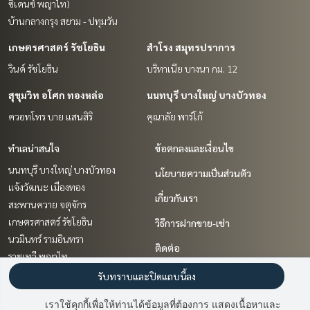
ซิเดนซ์ พญาไท)
บ้านกลางกรุง สยาม - ปทุมวัน
เกษตรศาสตร์ รัชโยธิน
สำโรง สมุทรปราการ
วินด์ รัชโยธิน
บริทาเนีย บางนา กม. 12
สุขุมวิท อโศก ทองหล่อ
นนทบุรี บางใหญ่ บางบัวทอง
ควอทโทร บาย แสนสิริ
คุณาลัย พาร์โก้
ทำเลน่าสนใจ
ข้อตกลงและเงื่อนไข
นนทบุรี บางใหญ่ บางบัวทอง
นโยบายความเป็นส่วนตัว
แจ้งวัฒนะ เมืองทอง
เกี่ยวกับเรา
สะพานควาย จตุจักร
เกษตรศาสตร์ รัชโยธิน
วิธีการฝากขาย-เช่า
นวมินทร์ รามอินทรา
ติดต่อ
ราชเทวี พญาไท
ปิ่นเกล้า จรัญสนิทวงศ์
รับทราบและปิดแถบนี้ลง
สุขุมวิท อโศก ทองหล่อ
เราใช้คุกกี้เพื่อให้ท่านได้ข้อมูลที่ต้องการ แสดงเนื้อหาและ
รัชดา ห้วยขวาง