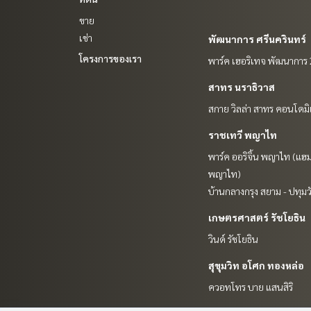
ขาย
เช่า
พัฒนาการ ศรีนครินทร์
โครงการของเรา
พาร์ค เฮอริเทจ พัฒนาการ
สาทร นราธิวาส
สกาย วิลล่า สาทร คอนโดมิ
ราชเทวี พญาไท
พาร์ค ออริจิ้น พญาไท (แฮม
พญาไท)
บ้านกลางกรุง สยาม - ปทุมว
เกษตรศาสตร์ รัชโยธิน
วินด์ รัชโยธิน
สุขุมวิท อโศก ทองหล่อ
ควอทโทร บาย แสนสิริ