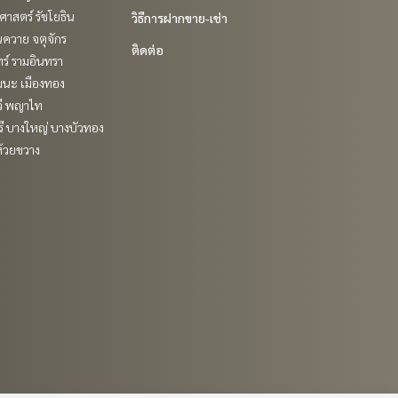
าสตร์ รัชโยธิน
วิธีการฝากขาย-เช่า
ควาย จตุจักร
ติดต่อ
ร์ รามอินทรา
ฒนะ เมืองทอง
วี พญาไท
ี บางใหญ่ บางบัวทอง
ห้วยขวาง