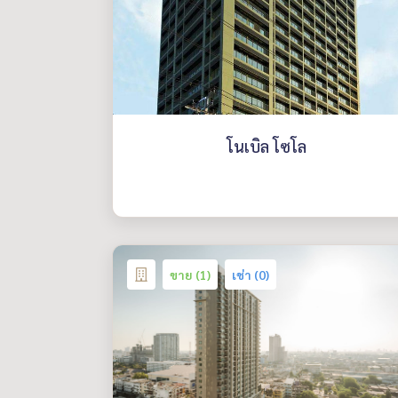
โนเบิล โซโล
ขาย (1)
เช่า (0)