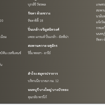
บุราสิริ วัชรพล
เกษตรศ
สะพาน
รัชดา ห้วยขวาง
นวมินท
 20
รัชดาซิตี้ 18
แจ้งวั
ราชเท
ปิ่นเกล้า จรัญสนิทวงศ์
นนทบุร
เนียม
เดอะ แกรนด์ ปิ่นเกล้า - อัลพีน่า
รัชดา 
สะพานควาย จตุจักร
ป์ตัน เรสซิเดนซ์
ริธึ่ม พหลฯ - อารีย์
ัน
สำโรง สมุทรปราการ
บริทาเนีย บางนา กม. 12
นนทบุรี บางใหญ่ บางบัวทอง
คุณาลัย พาร์โก้