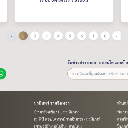
‹
1
2
3
4
5
6
7
8
›
รับข่าวสารรายการ คอนโด และบ้า
นวมินทร์ รามอินทรา
ทำเลน
บ้านพร้อมพัฒน์ 1 รามอินทรา
พัฒนาก
ลุมพินี คอนโดทาวน์ รามอินทรา - นวมินทร์
สุขุมว
เศรษฐสิริ พหลโยธิน - สายไหม
ปิ่นเก