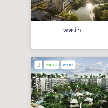
บลอคส์ 77
ขาย (1)
เช่า (0)