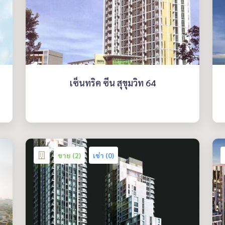
เซ็นทริค ซีน สุขุมวิท 64
ขาย (2)
เช่า (0)