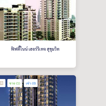
ฟิฟตี้ไนน์ เฮอร์ริเทจ สุขุมวิท
ขาย (1)
เช่า (0)