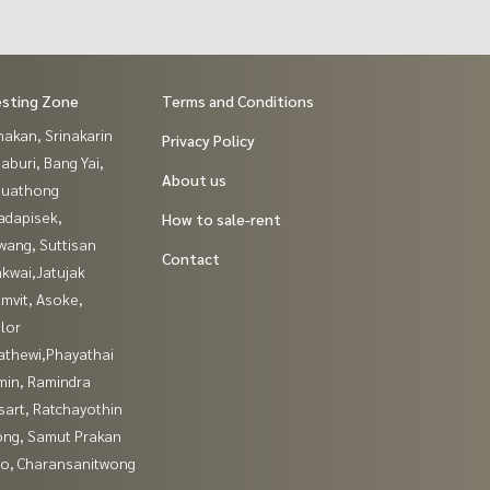
esting Zone
Terms and Conditions
nakan, Srinakarin
Privacy Policy
buri, Bang Yai,
About us
buathong
adapisek,
How to sale-rent
wang, Suttisan
Contact
kwai,Jatujak
mvit, Asoke,
lor
athewi,Phayathai
in, Ramindra
sart, Ratchayothin
ng, Samut Prakan
ao, Charansanitwong