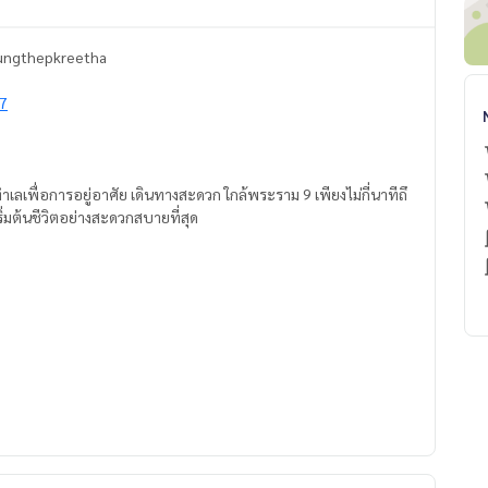
 Krungthepkreetha
s7
เลเพื่อการอยู่อาศัย เดินทางสะดวก ใกล้พระราม 9 เพียงไม่กี่นาทีถึ
ิ่มต้นชีวิตอย่างสะดวกสบายที่สุด
ทธิ์ ถึง ธันวาคม 2568