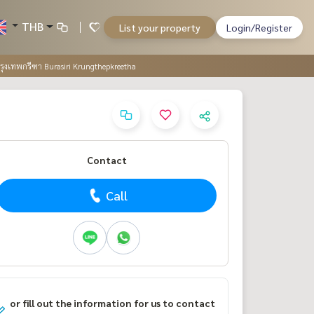
THB
List your property
Login/Register
ิ กรุงเทพกรีฑา Burasiri Krungthepkreetha
Contact
Call
or fill out the information for us to contact