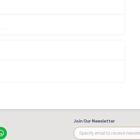
ิเศษ
Join Our Newsletter