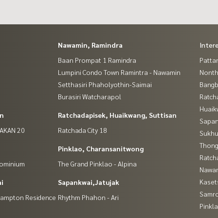
Nawamin, Ramindra
Inter
Baan Prompat 1 Ramindra
Patta
Lumpini Condo Town Ramintra - Nawamin
Nontha
Setthasiri Phaholyothin-Saimai
Bang
Burasiri Watcharapol
Ratch
Huaik
in
Ratchadapisek, Huaikwang, Suttisan
Sapan
NAKAN 20
Ratchada City 18
Sukhu
Thong
Pinklao, Charansanitwong
Ratch
dominium
The Grand Pinklao - Alpina
Nawam
Kaset
i
Sapankwai,Jatujak
Samro
(Hampton Residence
Rhythm Phahon - Ari
Pinkl