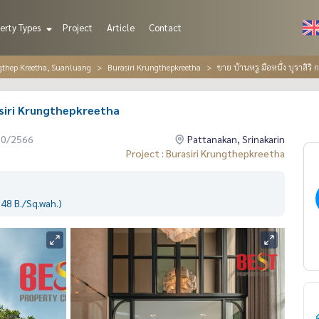
erty Types
Project
Article
Contact
gthep Kreetha, Suanluang
Burasiri Krungthepkreetha
ขาย บ้านหรู มือหนึ่ง บุราสิร
urasiri Krungthepkreetha
10/2566
Pattanakan, Srinakarin
Project : Burasiri Krungthepkreetha
48 B./Sq.wah.)