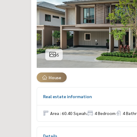
6
House
Real estate information
Area : 60.40 Sq.wah.
4 Bedroom
4 Bath
Details