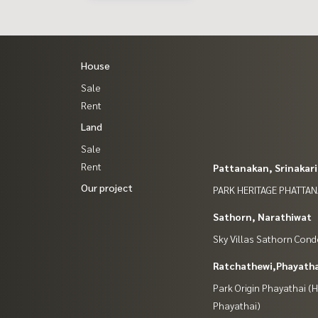
House
Sale
Rent
Land
Sale
Rent
Pattanakan, Srinakar
Our project
PARK HERITAGE PHATTA
Sathorn, Narathiwat
Sky Villas Sathorn Con
Ratchathewi,Phayatha
Park Origin Phayathai 
Phayathai)