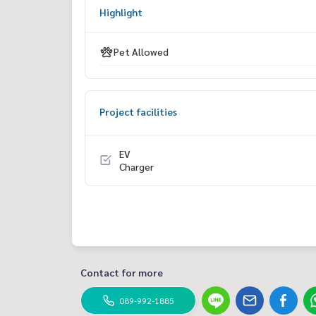
- EV chargers สำหรับรถยนต์ไฟฟ้า
Highlight
สถานที่สำคัญใกล้เคียง
- โรงเรียนนานาชาติ Brighton และ Wellington
Pet Allowed
- ห้าง Market Place, Little Walk
Project facilities
ราคาเริ่มต้น 17,990,000 บาท
สนใจนัดหมายเพื่อเข้าชม โครงการ พร้อมรับข้อเสนอพ
EV
คุณโอ๋
089-992-1885
หรือ คุณแม็กซ์
088-141-1555
Charger
Line ID: @bestproperty (มี @ ข้างหน้าด้วยนะคะ)
Email:
bestpropertycenter@gmail.com
www.bestpropertycenter.com
Contact for more
089-992-1885