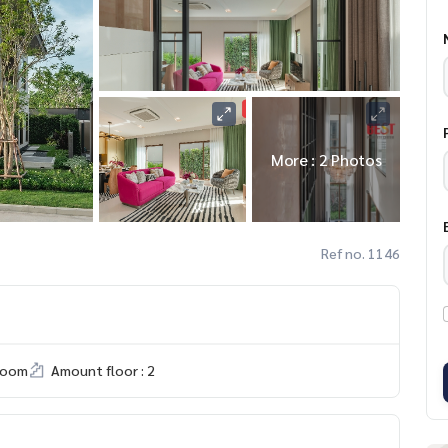
More : 2 Photos
Ref no. 1146
room
Amount floor : 2