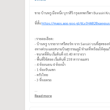
ขาย บ้านหรู มือหนึ่ง บุราสิริ กรุงเทพกรีฑา Burasiri
ที่ตั้ง
https://maps.app.goo.gl/6Lv3HA82Bxaxvpu
::รายละเอียด::
- บ้านหรู บรรยากาศรีสอร์ท จาก Sansiri บนที่สุดของทำ
งทางด่วน และสนามบินสุวรรณภูมิ ทำเลที่พร้อมให้คุณเร
- ขนาดที่ดิน เริ่มต้นที่ 60.40 ตารางวา
- พื้นที่ใช้สอย เริ่มต้นที่ 238 ตารางเมตร
- 4 ห้องนอน 4 ห้องน้ำ
- 1 ห้องรับแขก
- ครัวไทย
- 3 ที่จอดรถ
ฟรี!
Read more
- ฟรี ค่าส่วนกลาง (43 บาท/ตารางวา) จากวันโอนกรรมสิ
- สัญญาณกันขโมย