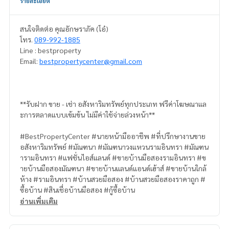
รายละเอียด
สนใจติดต่อ คุณอักษราภัค (โอ๋)
โทร.
089-992-1885
Line : bestproperty
Email:
bestpropertycenter@gmail.com
**รับฝาก ขาย - เช่า อสังหาริมทรัพย์ทุกประเภท ฟรีค่าโฆษณาแล
ะการตลาดแบบเข้มข้น ไม่มีค่าใช้จ่ายล่วงหน้า**
#BestPropertyCenter #นายหน้ามืออาชีพ #ที่ปรึกษางานขาย
อสังหาริมทรัพย์ #มัณฑนา #มัณฑนาวงแหวนรามอินทรา #มัณฑน
ารามอินทรา #แฟชั่นไอส์แลนด์ #ขายบ้านมือสองรามอินทรา #ข
ายบ้านมือสองมัณฑนา #ขายบ้านแลนด์แอนด์เฮ้าส์ #ขายบ้านใกล้
ห้าง #รามอินทรา #บ้านสวยมือสอง #บ้านสวยมือสองราคาถูก #
ซื้อบ้าน #สินเชื่อบ้านมือสอง #กู้ซื้อบ้าน
อ่านเพิ่มเติม