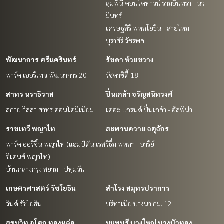
ลุมพินี คอนโดทาวน์ รามอินทรา - นว
มินทร์
เศรษฐสิริ พหลโยธิน - สายไหม
บุราสิริ วัชรพล
พัฒนาการ ศรีนครินทร์
รัชดา ห้วยขวาง
พาร์ค เฮอริเทจ พัฒนาการ 20
รัชดาซิตี้ 18
สาทร นราธิวาส
ปิ่นเกล้า จรัญสนิทวงศ์
สกาย วิลล่า สาทร คอนโดมิเนียม
เดอะ แกรนด์ ปิ่นเกล้า - อัลพีน่า
ราชเทวี พญาไท
สะพานควาย จตุจักร
พาร์ค ออริจิ้น พญาไท (แฮมป์ตัน เรส
ริธึ่ม พหลฯ - อารีย์
ซิเดนซ์ พญาไท)
บ้านกลางกรุง สยาม - ปทุมวัน
เกษตรศาสตร์ รัชโยธิน
สำโรง สมุทรปราการ
วินด์ รัชโยธิน
บริทาเนีย บางนา กม. 12
สุขุมวิท อโศก ทองหล่อ
นนทบุรี บางใหญ่ บางบัวทอง