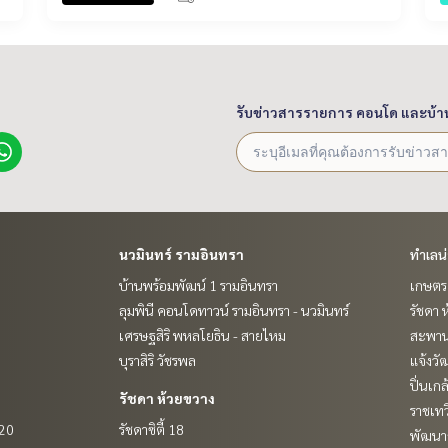
รับข่าวสารรายการ คอนโด และบ้า
นวมินทร์ รามอินทรา
ทำเลน
บ้านพร้อมพัฒน์ 1 รามอินทรา
เกษตรศ
ลุมพินี คอนโดทาวน์ รามอินทรา - นวมินทร์
รัชดา 
เศรษฐสิริ พหลโยธิน - สายไหม
สะพาน
บุราสิริ วัชรพล
แจ้งวั
ปิ่นเก
รัชดา ห้วยขวาง
ราชเท
 20
รัชดาซิตี้ 18
พัฒนาก