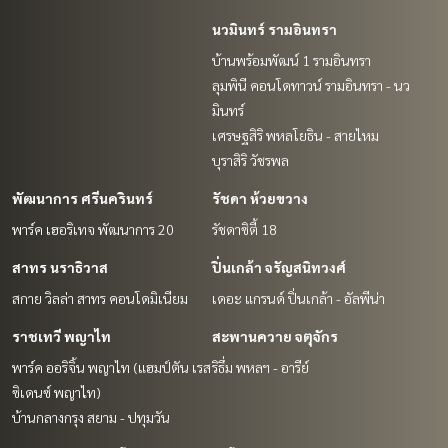
นวมินทร์ รามอินทรา
บ้านพร้อมพัฒน์ 1 รามอินทรา
ลุมพินี คอนโดทาวน์ รามอินทรา - นว
มินทร์
เศรษฐสิริ พหลโยธิน - สายไหม
บุราสิริ วัชรพล
พัฒนาการ ศรีนครินทร์
รัชดา ห้วยขวาง
พาร์ค เฮอริเทจ พัฒนาการ 20
รัชดาซิตี้ 18
สาทร นราธิวาส
ปิ่นเกล้า จรัญสนิทวงศ์
สกาย วิลล่า สาทร คอนโดมิเนียม
เดอะ แกรนด์ ปิ่นเกล้า - อัลพีน่า
ราชเทวี พญาไท
สะพานควาย จตุจักร
พาร์ค ออริจิ้น พญาไท (แฮมป์ตัน เรส
ริธึ่ม พหลฯ - อารีย์
ซิเดนซ์ พญาไท)
บ้านกลางกรุง สยาม - ปทุมวัน