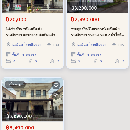
฿3,200,000
฿20,000
฿2,990,000
ให้เช่า บ้าน พร้อมพัฒน์ 1
ขายถูก บ้านรีโนเวท พร้อมพัฒน์ 1
รามอินทรา สภาพสวย ต่อเติมแล้ว
รามอินทรา ขนาด 3 นอน 2 น้ำ ใกล้
ใกล้ โรงเรียนสาธิตพัฒนา หรือ เลิร์น
แฟชั่น เพียง 2.99 ล้านบาท ฟรีทุกค่า
นวมินทร์ รามอินทรา
นวมินทร์ รามอินทรา
134
106
สาธิตพัฒนา ใกล้ทางด่วน จตุโชติ
ใช้จ่ายวันโอน
บ้านสวยไม่ต้องซ่อม เข้าอยู่ได้เลย
พื้นที่ : 35.00 ตร.ว.
พื้นที่ : 35.00 ตร.ว.
4
2
2
3
2
2
ขาย
฿3,890,000
฿3,490,000