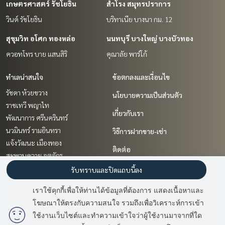
เกษตรศาสตร์ รัชโยธิน
สำโรง สมุทรปราการ
วินด์ รัชโยธิน
บริทาเนีย บางนา กม. 12
สุขุมวิท อโศก ทองหล่อ
นนทบุรี บางใหญ่ บางบัวทอง
ควอทโทร บาย แสนสิริ
คุณาลัย พาร์โก้
ทำเลน่าสนใจ
ข้อตกลงและเงื่อนไข
รัชดา ห้วยขวาง
นโยบายความเป็นส่วนตัว
ราชเทวี พญาไท
เกี่ยวกับเรา
พัฒนาการ ศรีนครินทร์
นวมินทร์ รามอินทรา
วิธีการฝากขาย-เช่า
แจ้งวัฒนะ เมืองทอง
ติดต่อ
สะพานควาย จตุจักร
สำโรง สมุทรปราการ
รับทราบและปิดแถบนี้ลง
ปิ่นเกล้า จรัญสนิทวงศ์
เราใช้คุกกี้เพื่อให้ท่านได้ข้อมูลที่ต้องการ แสดงเนื้อหาและ
นนทบุรี บางใหญ่ บางบัวทอง
โฆษณาให้ตรงกับความสนใจ รวมถึงเพื่อวิเคราะห์การเข้า
เกษตรศาสตร์ รัชโยธิน
ใช้งานเว็บไซต์และทำความเข้าใจว่าผู้ใช้งานมาจากที่ใด