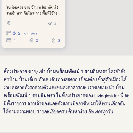
รับผ่อนตรง ขาย บ้าน พร้อมพัฒน์ 1
รามอินทรา ต้นโครงการ พื้นที่ใช้สอย
เยอะ แอร์ 5 ตัว ใกล้ โรงเรียนสาธิต
311
พัฒนา หรือ เลิร์นสาธิตพัฒนา ใกล้
ทางด่วน จตุโชติ กู้ได้เต็ม หรือ ผ่อน
พื้นที่ : 35.10 ตร.ว.
ตรงได้
4
2
2
ห้องประกาศ ขาย/เช่า
บ้านพร้อมพัฒน์ 1 รามอินทรา
ใครกำลัง
หาบ้าน บ้านเดี่ยว ทำเล
เดินทางสะดวก เชื่อมต่อ เข้าสู่ตัวเมือง ได้
ง่าย สะดวกทั้งรถส่วนตัวและขนส่งสาธารณะ เราขอแนะนำ
บ้าน
พร้อมพัฒน์ 1 รามอินทรา
ในห้องประกาศของ Livinginsider นี้ จะ
มีทั้งรายการ จากเจ้าของและตัวแทนมืออาชีพ มาให้ท่านเลือกกัน
ได้ตามความชอบ รายละเอียดครบ ค้นหาง่าย อัพเดททุกวัน