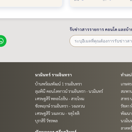
รับข่าวสารรายการ คอนโด และบ้า
นวมินทร์ รามอินทรา
ทำเลน
บ้านพร้อมพัฒน์ 1 รามอินทรา
เกษตรศ
ลุมพินี คอนโดทาวน์ รามอินทรา - นวมินทร์
สะพาน
เศรษฐสิริ พหลโยธิน - สายไหม
สาทร น
ชัยพฤกษ์ รามอินทรา - วงแหวน
รัชดา 
เศรษฐสิริ วงแหวน - จตุโชติ
พัฒนาก
บุราสิริ วัชรพล
นวมินท
ลาดพร้
พัฒนาการ ศรีนครินทร์