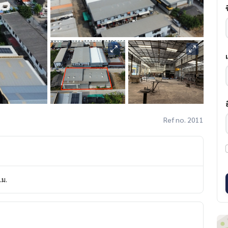
Ref no. 2011
.ม.