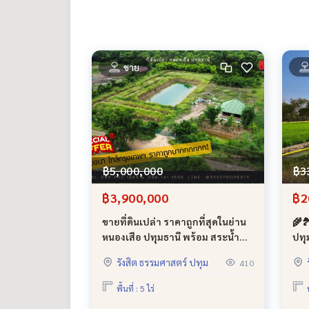
ขาย
฿5,000,000
฿3
฿3,900,000
฿2
ขายที่ดินเปล่า ราคาถูกที่สุดในย่าน
🌾
หนองเสือ ปทุมธานี พร้อม สระน้ำ
ปทุ
โคกหนองนา สวยๆ ใกล้ กรุงเทพฯ
เทศ
รังสิต ธรรมศาสตร์ ปทุม
410
พื้นที่ : 5 ไร่