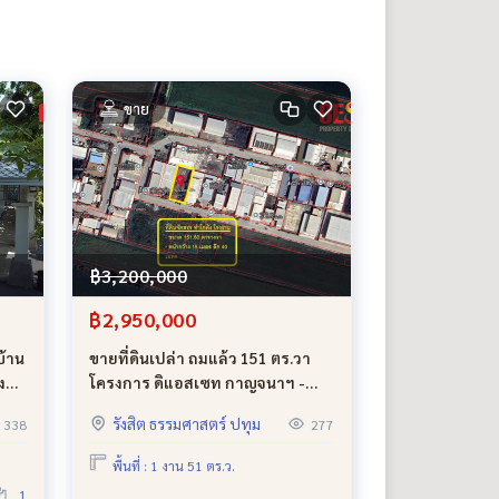
ขาย
฿3,200,000
฿2,950,000
บ้าน
ขายที่ดินเปล่า ถมแล้ว 151 ตร.วา
ง
โครงการ ดิแอสเซท กาญจนาฯ -
ลำโพ ลาดหลุมแก้ว ราคาดีสุดในโซน
รังสิต ธรรมศาสตร์ ปทุม
338
277
เหมาะสร้างบ้าน–โกดัง–โรงงาน
พื้นที่ : 1 งาน 51 ตร.ว.
1