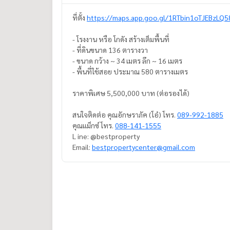
ที่ตั้ง
https://maps.app.goo.gl/1RTbin1oTJEBzLQ5
- โรงงาน หรือ โกดัง สร้างเต็มพื้นที่
- ที่ดินขนาด 136 ตารางวา
- ขนาด กว้าง ~ 34 เมตร ลึก ~ 16 เมตร
- พื้นที่ใช้สอย ประมาณ 580 ตารางเมตร
ราคาพิเศษ 5,500,000 บาท (ต่อรองได้)
สนใจติดต่อ คุณอักษราภัค (โอ๋) โทร.
089-992-1885
คุณแม็กซ์ โทร.
088-141-1555
L ine: @bestproperty
Email:
bestpropertycenter@gmail.com