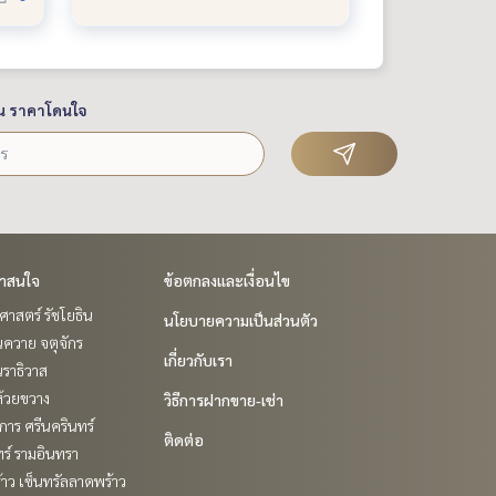
น ราคาโดนใจ
่าสนใจ
ข้อตกลงและเงื่อนไข
าสตร์ รัชโยธิน
นโยบายความเป็นส่วนตัว
ควาย จตุจักร
เกี่ยวกับเรา
ราธิวาส
ห้วยขวาง
วิธีการฝากขาย-เช่า
าร ศรีนครินทร์
ติดต่อ
ร์ รามอินทรา
าว เซ็นทรัลลาดพร้าว