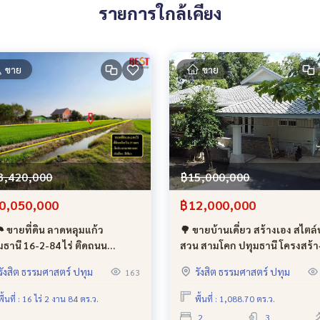
รายการใกล้เคียง
ขาย
ขาย
3,420,000
฿15,000,000
0,050,000
฿12,000,000
 ขายที่ดิน ลาดหลุมแก้ว
🌳 ขายบ้านเดี่ยว สร้างเอง สไตล์
มธานี 16-2-84 ไร่ ติดถนน
สวน สามโคก ปทุมธานี โครงสร้า
บาล 5 | ไร่ละ 1.2 ล้าน
แข็งแรง
รังสิต ธรรมศาสตร์ ปทุม
รังสิต ธรรมศาสตร์ ปทุม
163
พื้นที่ : 16 ไร่ 2 งาน 84 ตร.ว.
พื้นที่ : 1,088.70 ตร.ว.
2
3