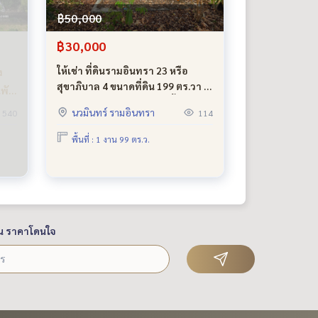
฿50,000
฿30,000
ให้เช่า ที่ดินรามอินทรา 23 หรือ
ง
สุขาภิบาล 4 ขนาดที่ดิน 199 ตร.วา ที่
นพัก
สวยมาก เดือนละ 30k เท่านั้น
ก
นวมินทร์ รามอินทรา
540
114
พื้นที่ : 1 งาน 99 ตร.ว.
น ราคาโดนใจ