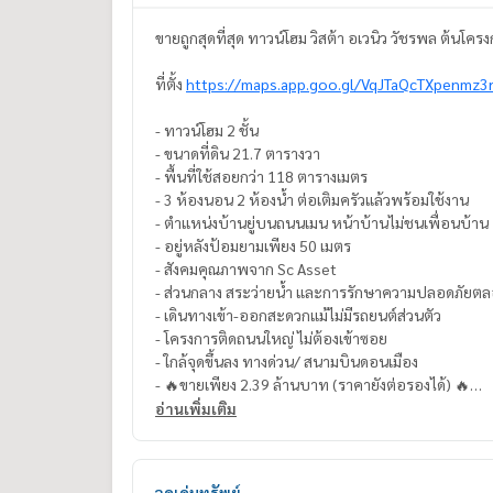
ขายถูกสุดที่สุด ทาวน์โฮม วิสต้า อเวนิว วัชรพล ต้นโคร
ที่ตั้ง
https://maps.app.goo.gl/VqJTaQcTXpenmz3
- ทาวน์โฮม 2 ชั้น
- ขนาดที่ดิน 21.7 ตารางวา
- พื้นที่ใช้สอยกว่า 118 ตารางเมตร
- 3 ห้องนอน 2 ห้องน้ำ ต่อเติมครัวแล้วพร้อมใช้งาน
- ตำแหน่งบ้านยู่บนถนนเมน หน้าบ้านไม่ชนเพื่อนบ้าน
- อยู่หลังป้อมยามเพียง 50 เมตร
- สังคมคุณภาพจาก Sc Asset
- ส่วนกลาง สระว่ายน้ำ และการรักษาความปลอดภัยตล
- เดินทางเข้า-ออกสะดวกแม้ไม่มีรถยนต์ส่วนตัว
- โครงการติดถนนใหญ่ ไม่ต้องเข้าซอย
- ใกล้จุดขึ้นลง ทางด่วน/ สนามบินดอนเมือง
- 🔥ขายเพียง 2.39 ล้านบาท (ราคายังต่อรองได้) 🔥
___________________________
อ่านเพิ่มเติม
☎ สอบถามข้อมูลเพิ่มเติม / นัดชมสถานที่
แม็กซ์
088-141-1555
หรือ คุณโอ๋
089-992-1885
Line Official : @bestproperty
จุดเด่นทรัพย์