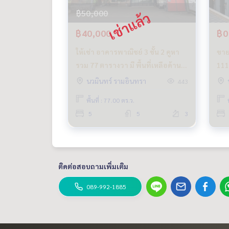
฿50,000
฿40,000
฿0
ให้เช่า อาคารพาณิชย์ 3 ชั้น 2 คูหา
ขาย
รวม 77 ตารางวา มี พื้นที่เหลือด้าน
111
ข้าง ซอย พระยาสุเรนทร์ 30 หรือ
รถ 
นวมินทร์ รามอินทรา
443
รามอินทรา 109 สภาพสวย
พื้นที่ : 77.00 ตร.ว.
5
5
3
ติดต่อสอบถามเพิ่มเติม
089-992-1885