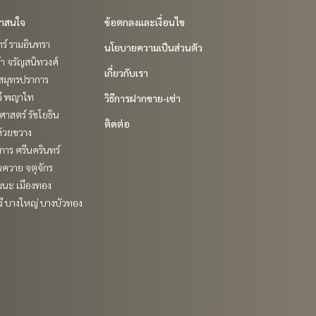
่าสนใจ
ข้อตกลงและเงื่อนไข
ร์ รามอินทรา
นโยบายความเป็นส่วนตัว
ล้า จรัญสนิทวงศ์
เกี่ยวกับเรา
สมุทรปราการ
วี พญาไท
วิธีการฝากขาย-เช่า
าสตร์ รัชโยธิน
ติดต่อ
ห้วยขวาง
าร ศรีนครินทร์
ควาย จตุจักร
ฒนะ เมืองทอง
ี บางใหญ่ บางบัวทอง