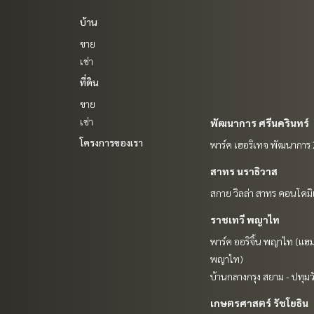
บ้าน
ขาย
เช่า
ที่ดิน
ขาย
เช่า
พัฒนาการ ศรีนครินทร์
โครงการของเรา
พาร์ค เฮอริเทจ พัฒนาการ
สาทร นราธิวาส
สกาย วิลล่า สาทร คอนโดมิ
ราชเทวี พญาไท
พาร์ค ออริจิ้น พญาไท (แฮม
พญาไท)
บ้านกลางกรุง สยาม - ปทุมว
เกษตรศาสตร์ รัชโยธิน