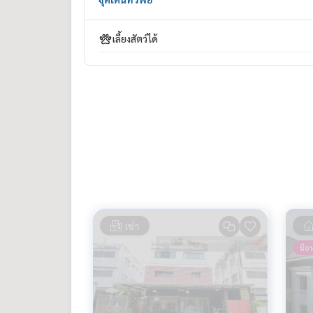
www.bestpropertycenter.com
#BestPropertyCenter #นายหน้ามืออาชีพ #นักปิดการขาย #ผู้เชี่ยวชายงานขายอสังหาริมทรัพย์ #ที่ปรึกษาด้านงานอสั
เลี้ยงสัตว์ได้
งหาริมทรัพย์ #วัชรพล #สายไหม #ทาวน์เโฮมวัชรพล 
#บ้านติดถนนใหญ่ #บ้านพร้อมอยู่วัชรพล #บ้านราม
เช่า
มือห