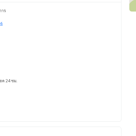
งการ
r6
อด 24 ชม.