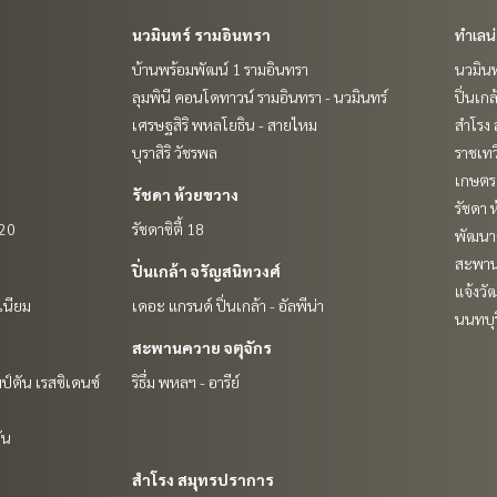
นวมินทร์ รามอินทรา
ทำเลน
บ้านพร้อมพัฒน์ 1 รามอินทรา
นวมินท
ลุมพินี คอนโดทาวน์ รามอินทรา - นวมินทร์
ปิ่นเก
เศรษฐสิริ พหลโยธิน - สายไหม
สำโรง 
บุราสิริ วัชรพล
ราชเท
เกษตรศ
รัชดา ห้วยขวาง
รัชดา 
 20
รัชดาซิตี้ 18
พัฒนาก
สะพาน
ปิ่นเกล้า จรัญสนิทวงศ์
แจ้งวั
เนียม
เดอะ แกรนด์ ปิ่นเกล้า - อัลพีน่า
นนทบุร
สะพานควาย จตุจักร
ป์ตัน เรสซิเดนซ์
ริธึ่ม พหลฯ - อารีย์
ัน
สำโรง สมุทรปราการ