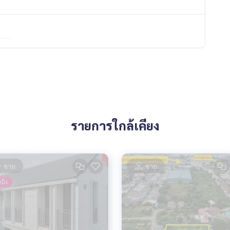
#วิสต้าอเวนิว #SCAsset #บ้านใกล้ทางด่วน
อินทรา
รายการใกล้เคียง
ขาย
ขาย
นึ่ง