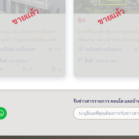
฿0
 Pool Villa ต้น ซอย นวมินทร์
ขายที่ดินเปล่า คู้บอน 30 รูปแปล
 แยก 1 วัสดุเกรดพรีเมี่ยม จอด
ที่ดินสวย เหมาะสำหรับสร้างบ้า
4 คัน
โกดัง และ Office เดินทางสะดว
นวมินทร์ รามอินทรา
นวมินทร์ รามอินทรา
395
พื้นที่ : 96.00 ตร.ว.
พื้นที่ : 2 งาน 47 ตร.ว.
5
5
2
รับข่าวสารรายการ คอนโด และบ้า