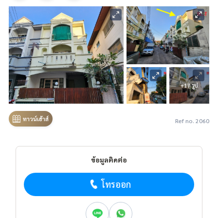
+17 รูป
ทาวน์เฮ้าส์
Ref no. 2060
ข้อมูลติดต่อ
โทรออก