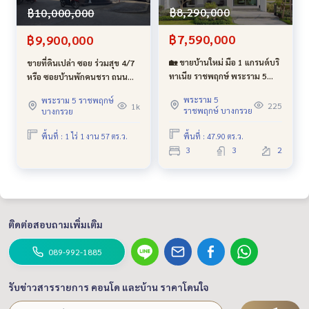
฿8,290,000
฿10,000,000
฿7,590,000
฿9,900,000
🏡 ขายบ้านใหม่ มือ 1 แกรนด์บริ
ขายที่ดินเปล่า ซอย ร่วมสุข 4/7
ทาเนีย ราชพฤกษ์ พระราม 5
หรือ ซอยบ้านพักคนชรา ถนน
ส่วนลดและของแถมเยอะมาก
ติวานนท์ ต.บ้านใหม่ อ. เมือง
พระราม 5
พระราม 5 ราชพฤกษ์
โครงการติดถนนใหญ่ ใจกลาง
ปทุมธานี
225
1k
ราชพฤกษ์ บางกรวย
บางกรวย
ราชพฤกษ์
พื้นที่ : 47.90 ตร.ว.
พื้นที่ : 1 ไร่ 1 งาน 57 ตร.ว.
3
3
2
ติดต่อสอบถามเพิ่มเติม
089-992-1885
รับข่าวสารรายการ คอนโด และบ้าน ราคาโดนใจ