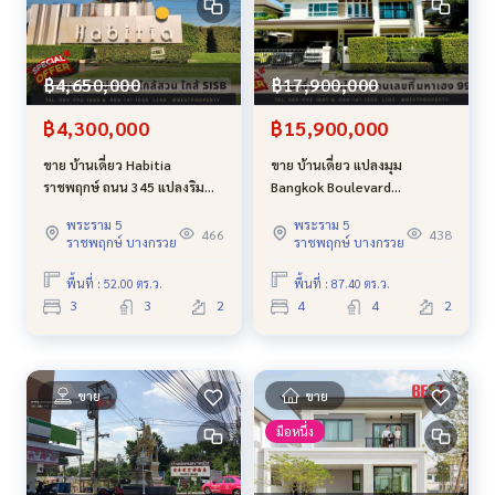
฿4,650,000
฿17,900,000
฿4,300,000
฿15,900,000
ขาย บ้านเดี่ยว Habitia
ขาย บ้านเดี่ยว แปลงมุม
ราชพฤกษ์ ถนน 345 แปลงริม
Bangkok Boulevard
ติดสวน บรรยากาศสงบ ใกล้
ราชพฤกษ์-พระราม 5 (โครงการ
พระราม 5
พระราม 5
สารสาสน์ และ SISB
2) โครงการ ใกล้วงเวียนพระราม
466
438
ราชพฤกษ์ บางกรวย
ราชพฤกษ์ บางกรวย
5 บ้านไซส์ใหญ่สุด และ บ้านเลข
ที่มหาเฮง 99 บ้านคนดัง อยู่แล้ว
พื้นที่ : 52.00 ตร.ว.
พื้นที่ : 87.40 ตร.ว.
รวย
3
3
2
4
4
2
ขาย
ขาย
มือหนึ่ง