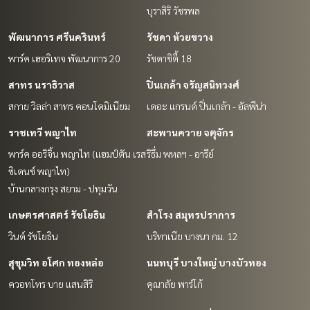
บุราสิริ วัชรพล
พัฒนาการ ศรีนครินทร์
รัชดา ห้วยขวาง
พาร์ค เฮอริเทจ พัฒนาการ 20
รัชดาซิตี้ 18
สาทร นราธิวาส
ปิ่นเกล้า จรัญสนิทวงศ์
สกาย วิลล่า สาทร คอนโดมิเนียม
เดอะ แกรนด์ ปิ่นเกล้า - อัลพีน่า
ราชเทวี พญาไท
สะพานควาย จตุจักร
พาร์ค ออริจิ้น พญาไท (แฮมป์ตัน เรส
ริธึ่ม พหลฯ - อารีย์
ซิเดนซ์ พญาไท)
บ้านกลางกรุง สยาม - ปทุมวัน
เกษตรศาสตร์ รัชโยธิน
สำโรง สมุทรปราการ
วินด์ รัชโยธิน
บริทาเนีย บางนา กม. 12
สุขุมวิท อโศก ทองหล่อ
นนทบุรี บางใหญ่ บางบัวทอง
ควอทโทร บาย แสนสิริ
คุณาลัย พาร์โก้