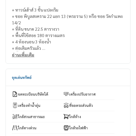
⭐︎ ทาวน์เฮ้าส​์ 3 ชั้น แปลงริม
⭐︎ ซอย พิบูลสงคราม 22 แยก 13 (พระราม 5) หรือ ซอย วัดกำแพง
14/2
⭐︎ ที่ดิน ขนาด 22.5 ตารางวา
⭐︎ พื้นที่ใช้สอย 180 ตารางเมตร
⭐︎ 4 ห้องนอน 3 ห้องน้ำ
⭐︎ ต่อเติมครัวแล้ว
⭐︎ พื้นที่ใช้สอย ประมาณ 170 ตารางเมตร
อ่านเพิ่มเติม
⭐︎ บ้านอยู่นอกจัดสรร ไม่มีค่าส่วนกลาง
⭐︎ ใกล้ 7-11 เพียง 15 เมตรเท่านั้น
จุดเด่นทรัพย์
** จุดเด่น **
- ใกล้ทางด่วน พระราม7
- ใกล้พระราม5 , ราชพฤกษ์ , ติวานนท์ได้
จดทะเบียนบริษัทได้
เครื่องปรับอากาศ
- ใกล้ Mrt วงศ์สว่าง, Mrt สถานี ติวานนท์ 2 กม.
- ใกล้ ม. พระจอมเกล้าพระนครเหนือ 4กม.
เครื่องทำน้ำอุ่น
ที่จอดรถส่วนตัว
ใกล้สวนสาธารณะ
ใกล้ห้าง
💥ขายเพียง 2,400,000 บาท 💥 (ลดราคาจาก 3.2 ล้านบาท)
ใกล้ทางด่วน
ใกล้รถไฟฟ้า
ค่าใช้จ่าย