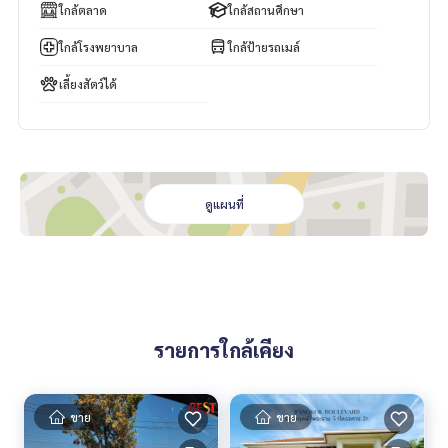
- ค่าโอน อากร ฝั่งละครึ่ง
ใกล้ตลาด
ใกล้สถานศึกษา
- ภาษีรายได้ ผู้ขายออก
___________________________
ใกล้โรงพยาบาล
ใกล้ป้ายรถเมล์
☎ สอบถามข้อมูลเพิ่มเติม / นัดชมสถานที่
เลี้ยงสัตว์ได้
แม็กซ์
088-141-1555
หรือ คุณโอ๋
089-992-1885
Line Official : @bestproperty
www.bestpropertycenter.com
#BestPropertyCenter #นายหน้ามืออาชีพ #นักปิดการขาย #ผู้
เชี่ยวชายงานขายอสังหาริมทรัพย์ #ที่ปรึกษาด้านงานอสังหาริมท
ดูแผนที่
รัพย์ #ทาวน์เฮ้าส์พระราม5 #พระราม5 #ซอยวัดกำแพง #ซอยพิ
บูลสงคราม22 #ทาวน์เฮ้าส์ใกล้7-11 #ทาวน์เฮ้าส์ใกล้ทางด่วน #ท
าวน์เฮ้าส์ใกล้ทางด่วนพระราม7 #ราชพฤกษ์ #ติวานนท์ #MRTวง
ศ์สว่าง #MRTติวานนท์ #มหาวิทยาลัยพระจอมเกล้าพระนครเหนื
อ #พระจอมเกล้าพระนครเหนือ
รายการใกล้เคียง
ขาย
ขาย