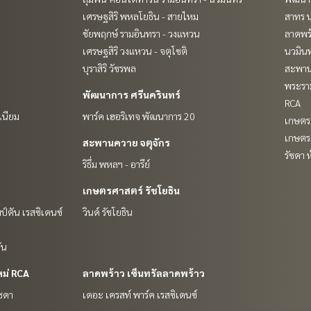
เศรษฐสิริ พหลโยธิน - สายไหม
สาทร น
ชัยพฤกษ์ รามอินทรา - วงแหวน
ลาดพร้
เศรษฐสิริ วงแหวน - จตุโชติ
นวมินท
บุราสิริ วัชรพล
สะพาน
พระราม
พัฒนาการ ศรีนครินทร์
RCA
เนียม
พาร์ค เฮอริเทจ พัฒนาการ 20
เกษตร 
เกษตรศ
สะพานควาย จตุจักร
รัชดา 
ริธึ่ม พหลฯ - อารีย์
เกษตรศาสตร์ รัชโยธิน
ป์ตัน เรสซิเดนซ์
วินด์ รัชโยธิน
ัน
หม่ RCA
ลาดพร้าว เซ็นทรัลลาดพร้าว
ัชดา
เดอะ เครสท์ พาร์ค เรสซิเดนซ์