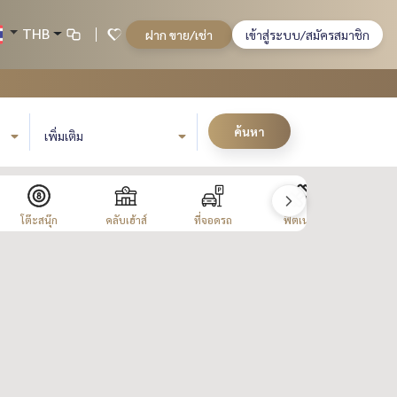
THB
ฝาก ขาย/เช่า
เข้าสู่ระบบ/สมัครสมาชิก
ค้นหา
เพิ่มเติม
โต๊ะสนุ๊ก
คลับเฮ้าส์
ที่จอดรถ
ฟิตเนส
ห้องประ