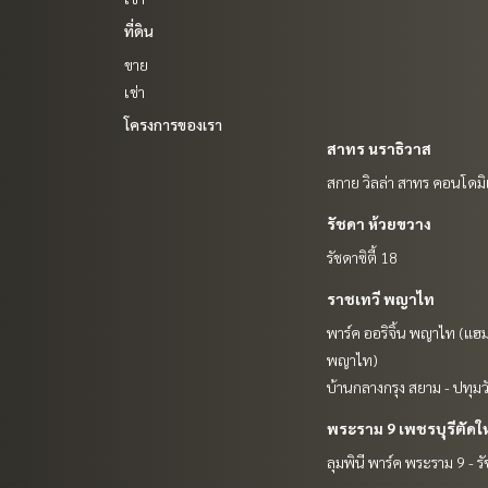
ที่ดิน
ขาย
เช่า
โครงการของเรา
สาทร นราธิวาส
สกาย วิลล่า สาทร คอนโดมิ
รัชดา ห้วยขวาง
รัชดาซิตี้ 18
ราชเทวี พญาไท
พาร์ค ออริจิ้น พญาไท (แฮม
พญาไท)
บ้านกลางกรุง สยาม - ปทุมว
พระราม 9 เพชรบุรีตัดใ
ลุมพินี พาร์ค พระราม 9 - ร