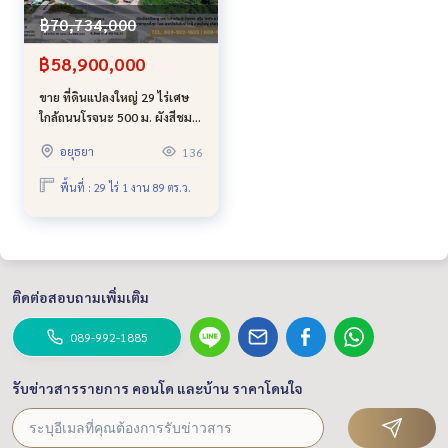
รัพย์อยุธยา #อพาร์ทเมนท์ผู้เช่าเต็ม #ขายกิจการห้องเช่า #ลงทุน
อสังหาใกล้โรงงาน #ขายอพาร์ทเมนท์ราคาถูก
฿70,734,000
฿58,900,000
ขาย ที่ดินแปลงใหญ่ 29 ไร่เศษ
ใกล้ถนนโรจนะ 500 ม. ผังสีชมพู
หน้ากว้าง เหมาะทำโครงการ
อยุธยา
136
จัดสรร โกดัง คลังสินค้า
ต.บ้านสร้าง บางปะอิน
พื้นที่ : 29 ไร่ 1 งาน 89 ตร.ว.
พระนครศรีอยุธยา
ติดต่อสอบถามเพิ่มเติม
089-992-1885
รับข่าวสารรายการ คอนโด และบ้าน ราคาโดนใจ