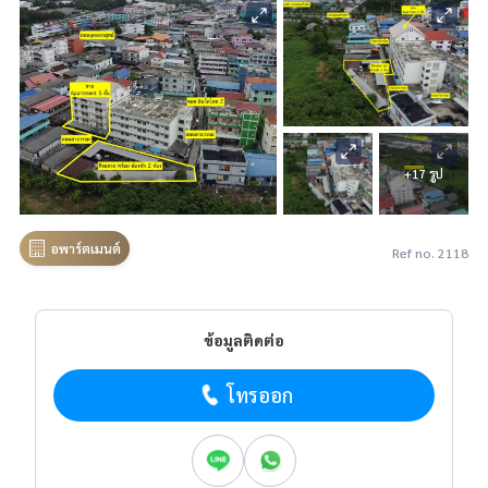
+17 รูป
อพาร์ตเมนต์
Ref no. 2118
ข้อมูลติดต่อ
โทรออก