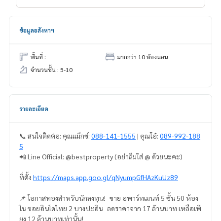
ข้อมูลอสังหาฯ
พื้นที่ :
มากกว่า 10 ห้องนอน
จำนวนชั้น : 5-10
รายละเอียด
📞 สนใจติดต่อ: คุณแม็กซ์:
088-141-1555
| คุณโอ๋:
089-992-188
5
📲 Line Official: @bestproperty (อย่าลืมใส่ @ ด้วยนะคะ)
ที่ตั้ง
https://maps.app.goo.gl/qNyumpGfHAzKuUz89
📌 โอกาสทองสำหรับนักลงทุน! ขาย อพาร์ทเมนท์ 5 ชั้น 50 ห้อง
ใน ซอยอินโดไทย 2 บางปะอิน ลดราคาจาก 17 ล้านบาท เหลือเพี
ยง 12 ล้านบาทเท่านั้น!