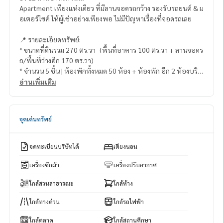
Apartment เพียงแห่งเดียว ที่มีลานจอดรถกว้าง รองรับรถยนต์ & ม
อเตอร์ไซค์ ให้ผู้เช่าอย่างเพียงพอ ไม่มีปัญหาเรื่องที่จอดรถเลย
📍 รายละเอียดทรัพย์:
* ขนาดที่ดินรวม 270 ตร.วา (พื้นที่อาคาร 100 ตร.วา + ลานจอดร
ถ/พื้นที่ว่างอีก 170 ตร.วา)
* จำนวน 5 ชั้น | ห้องพักทั้งหมด 50 ห้อง + ห้องพัก อีก 2 ห้องบริเว
ณ ลานจอดรถ
อ่านเพิ่มเติม
* ชั้น 1: มีห้องพัก, ออฟฟิศ, ห้องเจ้าของ (ตกแต่งสไตล์โมเดิร์น), มิ
นิมาร์ท และห้องว่างให้เช่า รวมทั้งหมด 10 ห้อง
* ชั้น 2-5: มีห้องพักรวม 40 ห้อง (ชั้นละ 10 ห้อง)
จุดเด่นทรัพย์
* แบ่งเป็น: 🔹 ห้องแอร์ 25 ห้อง 🔹 ห้องพัดลม 25 ห้อง 🔹 รายวั
น 2 ห้อง (ค่าเช่า 600 บาท/วัน)
* มีรายได้เสริมจาก: เครื่องซักผ้าหยอดเหรียญ | ตู้น้ำ | อินเทอร์เน็ต
จดทะเบียนบริษัทได้
เตียงนอน
| มินิมาร์ท | ค่าที่จอดรถ | และ
เครื่องซักผ้า
เครื่องปรับอากาศ
✅ จุดเด่น:
ใกล้สวนสาธารณะ
ใกล้ห้าง
* ตกแต่งปรับปรุงใหม่ทั้งอาคาร
* ระบบคีย์การ์ด, CCTV, ความปลอดภัย 24 ชม.
ใกล้ทางด่วน
ใกล้รถไฟฟ้า
* ผลตอบแทนดี เหมาะสำหรับลงทุนทันที
* พร้อมดำเนินกิจการได้เลย ไม่ต้องลงทุนเพิ่ม
ใกล้ตลาด
ใกล้สถานศึกษา