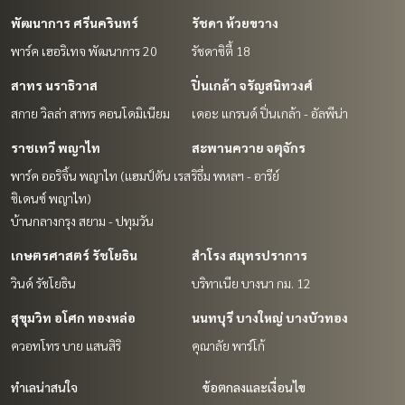
พัฒนาการ ศรีนครินทร์
รัชดา ห้วยขวาง
พาร์ค เฮอริเทจ พัฒนาการ 20
รัชดาซิตี้ 18
สาทร นราธิวาส
ปิ่นเกล้า จรัญสนิทวงศ์
สกาย วิลล่า สาทร คอนโดมิเนียม
เดอะ แกรนด์ ปิ่นเกล้า - อัลพีน่า
ราชเทวี พญาไท
สะพานควาย จตุจักร
พาร์ค ออริจิ้น พญาไท (แฮมป์ตัน เรส
ริธึ่ม พหลฯ - อารีย์
ซิเดนซ์ พญาไท)
บ้านกลางกรุง สยาม - ปทุมวัน
เกษตรศาสตร์ รัชโยธิน
สำโรง สมุทรปราการ
วินด์ รัชโยธิน
บริทาเนีย บางนา กม. 12
สุขุมวิท อโศก ทองหล่อ
นนทบุรี บางใหญ่ บางบัวทอง
ควอทโทร บาย แสนสิริ
คุณาลัย พาร์โก้
ทำเลน่าสนใจ
ข้อตกลงและเงื่อนไข