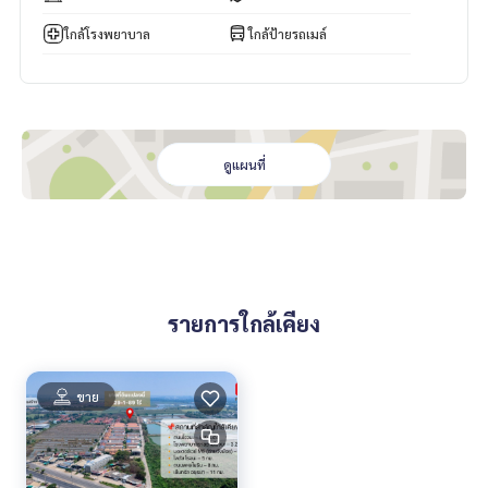
🌟 ทำเลดี ใจกลางบางปะอิน:
ใกล้โรงพยาบาล
ใกล้ป้ายรถเมล์
* อยู่ในซอยอินโดไทย ปากซอยมี 7-Eleven
* ใกล้ Lotus บางปะอิน และจุดรับส่งพนักงาน
* ใกล้ นิคมอุตสาหกรรมบางปะอิน เพียง 2 กม.
* เดินทางสะดวก ใกล้ถนนใหญ่และจุดขึ้นลงทางด่วน
ดูแผนที่
สถานที่ใกล้เคียง:
* นิคมอุตสาหกรรมบางปะอิน
* Tesco Lotus / 7-Eleven / ตลาด / ธนาคาร / ปั๊มน้ำมัน
* พระราชวังบางปะอิน
* KFC / Café Amazon / SCG / บจก.อินโดไทย
📞 สนใจนัดดูทรัพย์ หรือสอบถามเพิ่มเติม:
รายการใกล้เคียง
* คุณแม็กซ์:
088-141-1555
* คุณโอ๋:
089-992-1885
* 📲 Line Official: @bestproperty (อย่าลืมใส่ @ ด้วยนะคะ)
ขาย
* 🌐 เว็บไซต์: www.bestpropertycenter.com
#ขายอพาร์ทเมนท์บางปะอิน #อพาร์ทเมนท์ใกล้นิคมบางปะอิน
#อพาร์ทเมนท์ราคาถูก #อพาร์ทเมนท์ลงทุนได้เลย #อสังหาริมท