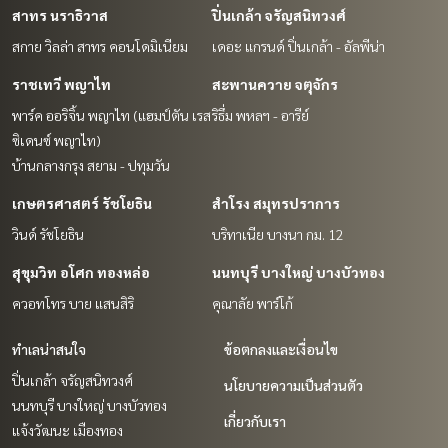
สาทร นราธิวาส
ปิ่นเกล้า จรัญสนิทวงศ์
สกาย วิลล่า สาทร คอนโดมิเนียม
เดอะ แกรนด์ ปิ่นเกล้า - อัลพีน่า
ราชเทวี พญาไท
สะพานควาย จตุจักร
พาร์ค ออริจิ้น พญาไท (แฮมป์ตัน เรส
ริธึ่ม พหลฯ - อารีย์
ซิเดนซ์ พญาไท)
บ้านกลางกรุง สยาม - ปทุมวัน
เกษตรศาสตร์ รัชโยธิน
สำโรง สมุทรปราการ
วินด์ รัชโยธิน
บริทาเนีย บางนา กม. 12
สุขุมวิท อโศก ทองหล่อ
นนทบุรี บางใหญ่ บางบัวทอง
ควอทโทร บาย แสนสิริ
คุณาลัย พาร์โก้
ทำเลน่าสนใจ
ข้อตกลงและเงื่อนไข
ปิ่นเกล้า จรัญสนิทวงศ์
นโยบายความเป็นส่วนตัว
นนทบุรี บางใหญ่ บางบัวทอง
เกี่ยวกับเรา
แจ้งวัฒนะ เมืองทอง