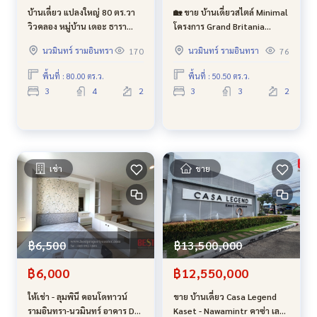
บ้านเดี่ยว แปลงใหญ่ 80 ตร.วา
🏡 ขาย บ้านเดี่ยวสไตล์ Minimal
วิวคลอง หมู่บ้าน เดอะ ธารา
โครงการ Grand Britania
ซ.พระยาสุเรนทร์ 35 รามอินทรา
วงแหวน-รามอินทรา ติดสวน
นวมินทร์ รามอินทรา
นวมินทร์ รามอินทรา
170
76
109 ใกล้โรงเรียน โสมาภาพัฒนา
ส่วนกลาง ทำเลทอง!
ใกล้ ห้างแฟชั่น รามอินทรา
พื้นที่ : 80.00 ตร.ว.
พื้นที่ : 50.50 ตร.ว.
3
4
2
3
3
2
เช่า
ขาย
฿6,500
฿13,500,000
฿6,000
฿12,550,000
ให้เช่า - ลุมพินี คอนโดทาวน์
ขาย บ้านเดี่ยว Casa Legend
รามอินทรา-นวมินทร์ อาคาร D
Kaset - Nawamintr คาซ่า เล