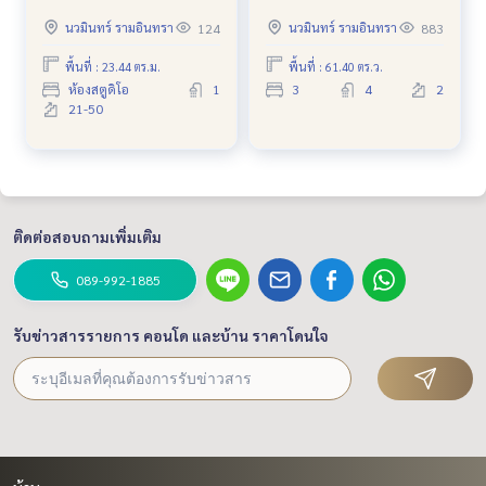
ชั้น 23 ห้องมุม สวย สภาพดี
เจนด์ เกษตร - นวมินทร์ ซอย
นวมินทร์ รามอินทรา
นวมินทร์ รามอินทรา
124
883
มัยลาภ หลังมุม ถูกที่สุดใน
โครงการ รับสัญญา รีโนเวท
พื้นที่ : 23.44 ตร.ม.
พื้นที่ : 61.40 ตร.ว.
ห้องสตูดิโอ
1
3
4
2
21-50
ติดต่อสอบถามเพิ่มเติม
089-992-1885
รับข่าวสารรายการ คอนโด และบ้าน ราคาโดนใจ