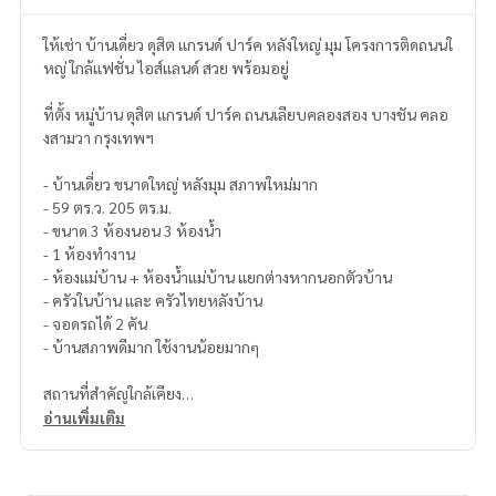
ให้เช่า บ้านเดี่ยว ดุสิต แกรนด์ ปาร์ค หลังใหญ่ มุม โครงการติดถนนใ
หญ่ ใกล้แฟชั่น ไอส์แลนด์ สวย พร้อมอยู่
ที่ตั้ง หมู่บ้าน ดุสิต แกรนด์ ปาร์ค ถนนเลียบคลองสอง บางชัน คลอ
งสามวา กรุงเทพฯ
- บ้านเดี่ยว ขนาดใหญ่ หลังมุม สภาพใหม่มาก
- 59 ตร.ว. 205 ตร.ม.
- ขนาด 3 ห้องนอน 3 ห้องน้ำ
- 1 ห้องทำงาน
- ห้องแม่บ้าน + ห้องน้ำแม่บ้าน แยกต่างหากนอกตัวบ้าน
- ครัวในบ้าน และ ครัวไทยหลังบ้าน
- จอดรถได้ 2 คัน
- บ้านสภาพดีมาก ใช้งานน้อยมากๆ
สถานที่สำคัญใกล้เคียง
- Fashion Island, Prommanard, Central East Ville
อ่านเพิ่มเติม
- รพ. สินแพทย์, นพรัตน์, เสรีรักษ์, เปาโล, นวมินทร์
- โรงเรียน สาธิตพัฒนา, โสมาภา, เบญจมราชูทิศ
- สนามกอล์ฟปัญญา, เลกาซี่