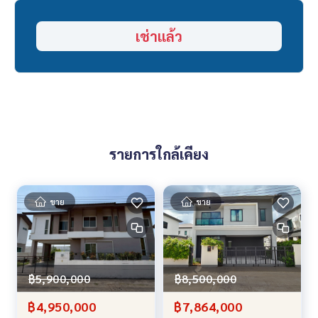
- สวนสยาม, ซาฟารีเวิร์ล
เช่าแล้ว
เช่าเพียง 25,000 บาท ต่อเดือน (ต่อรองได้)
สนใจติดต่อ คุณอักษราภัค (โอ๋) โทร.
089-992-1885
คุณแม็กซ์ โทร.
088-141-1555
Line: bestproperty
Email:
bestpropertycenter@gmail.com
Website: www.bestpropertycenter.com
(ค้นหารายการทรัพย์ที่น่าสนใจอื่นๆ)
รายการใกล้เคียง
ขาย
ขาย
฿5,900,000
฿8,500,000
฿4,950,000
฿7,864,000