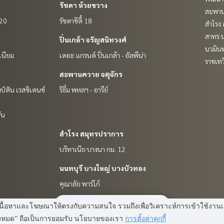
รัชดา ห้วยขวาง
สะพาน
 20
รัชดาซิตี้ 18
สำโรง 
สาทร น
ปิ่นเกล้า จรัญสนิทวงศ์
นวมินท
เนียม
เดอะ แกรนด์ ปิ่นเกล้า - อัลพีน่า
ราชเท
สะพานควาย จตุจักร
ป์ตัน เรสซิเดนซ์
ริธึ่ม พหลฯ - อารีย์
ัน
สำโรง สมุทรปราการ
บริทาเนีย บางนา กม. 12
นนทบุรี บางใหญ่ บางบัวทอง
คุณาลัย พาร์โก้
มี
2
คนกำลังดูประกาศนี้
 แสดงเนื้อหาและโฆษณาให้ตรงกับความสนใจ รวมถึงเพื่อวิเคราะห์การเข้าใช้ง
Power by
Livinginsider.com
ทั้งหมด” ถือเป็นการยอมรับ นโยบายของเรา
การตั้งค่าคุกกี้