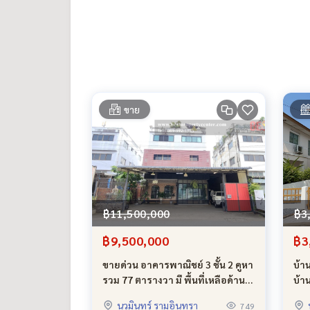
สนใจติดต่อ
คุณโอ๋
089-992-1885
หรือ คุณแม็กซ์
088-141-1555
Line:
https://line.me/R/ti/p/@bestproperty
Line ID: @bestproperty (มี @ ข้างหน้าด้วยนะคะ)
Email:
bestpropertycenter@gmail.com
https://www.facebook.com/BestPropertyCenter/
**ยินดีให้คำปรึกษาด้านสินเชื่อบ้านมือสอง พร้อมยื่นกู้
ขาย
0% จากราคาประเมินค่ะ**
฿11,500,000
฿3
฿9,500,000
฿3
ขายด่วน อาคารพาณิชย์ 3 ชั้น 2 คูหา
บ้า
รวม 77 ตารางวา มี พื้นที่เหลือด้าน
บ้า
ข้าง ซอย พระยาสุเรนทร์ 30 หรือ
ราษ
นวมินทร์ รามอินทรา
749
รามอินทรา 109 สภาพสวย
รถไ