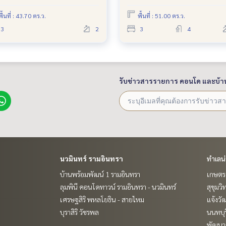
ส่วนกลาง
พื้นที่ : 43.70 ตร.ว.
พื้นที่ : 51.00 ตร.ว.
3
2
3
4
รับข่าวสารรายการ คอนโด และบ้า
นวมินทร์ รามอินทรา
ทำเลน
บ้านพร้อมพัฒน์ 1 รามอินทรา
เกษตรศ
ลุมพินี คอนโดทาวน์ รามอินทรา - นวมินทร์
สุขุมว
เศรษฐสิริ พหลโยธิน - สายไหม
แจ้งวั
บุราสิริ วัชรพล
นนทบุร
พัฒนาก