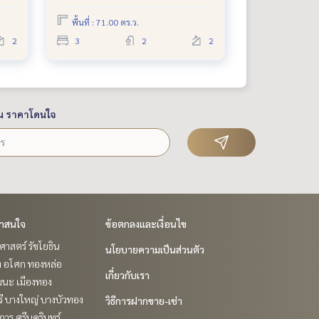
พื้นที่ : 71.00 ตร.ว.
2
3
2
2
น ราคาโดนใจ
่าสนใจ
ข้อตกลงและเงื่อนไข
าสตร์ รัชโยธิน
นโยบายความเป็นส่วนตัว
ิท อโศก ทองหล่อ
เกี่ยวกับเรา
ฒนะ เมืองทอง
ี บางใหญ่ บางบัวทอง
วิธีการฝากขาย-เช่า
าร ศรีนครินทร์