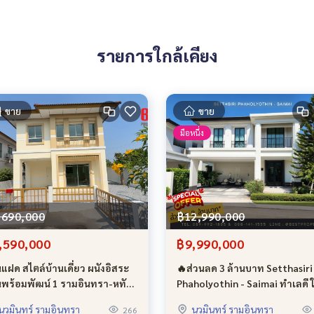
รายการใกล้เคียง
ฟรี อีกทั้งรับอัตราดอกเบี้ยพิเศษจากธนาคารพันธมิตร กู้ได้เต็ม 10
ขาย
ขาย
มือหนึ่ง
,690,000
฿12,990,000
,590,000
฿9,990,000
นแฝด สไตล์บ้านเดี่ยว ผนังอิสระ
🔥ส่วนลด 3 ล้านบาท Setthasiri
นพร้อมพัฒน์ 1 รามอินทรา-หทัย
Phaholyothin - Saimai ทำเลดี ใ
ฎร์ (แสนสิริ) ใกล้ทางด่วน ใกล้
รถไฟฟ้า ทางด่วน และ สนามบิน
นวมินทร์ รามอินทรา
นวมินทร์ รามอินทรา
266
ฟฟ้า ใกล้ห้าง
ใหม่ หน้าโครงการ ถนนเมน ฟรี ค