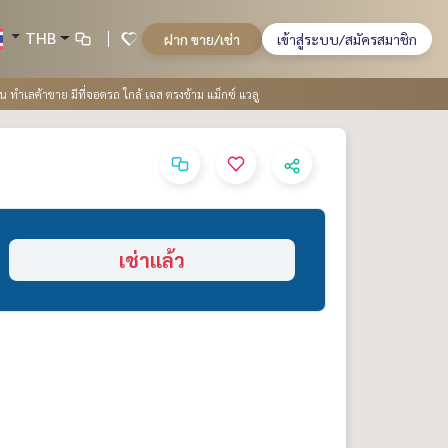
THB
ฝาก ขาย/เช่า
เข้าสู่ระบบ/สมัครสมาชิก
อน ทำเลค้าขาย มีที่จอดรถ ใกล้ เจส ตรงข้าม แม็กซ์ แวลู
เช่าแล้ว