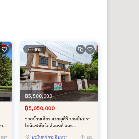
ขาย
฿5,500,000
฿5,050,000
ขายบ้านเดี่ยว สราญสิริ รามอินทรา
กล้
ใกล้แฟชั่น ไอส์แลนด์ และ
 โซน
โรงเรียนสาธิตพัฒนา ขายถูก รับ
นวมินทร์ รามอินทรา
537
831
่า
สัญญารีโนเวท