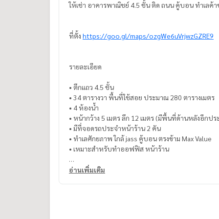
ให้เช่า อาคารพาณิชย์ 4.5 ชั้น ติด ถนน คู้บอน ทำเลค้าข
ที่ตั้ง
https://goo.gl/maps/ozgWe6uVrjwzGZRE9
รายละเอียด
• ตึกแถว 4.5 ชั้น
• 34 ตารางวา พื้นที่ใช้สอย ประมาณ 280 ตารางเมตร
• 4 ห้องน้ำ
• หน้ากว้าง 5 เมตร ลึก 12 เมตร (มีพื้นที่ด้านหลังอีก
• มีที่จอดรถประจำหน้าร้าน 2 คัน
• ทำเลศักยภาพ ใกล้ jass คู้บอน ตรงข้าม Max Value
• เหมาะสำหรับทำออฟฟิส หน้าร้าน
อ่านเพิ่มเติม
ให้เช่า 25,000 บาท ต่อ เดือน