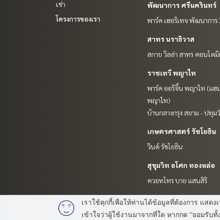
เช่า
พัฒนาการ ศรีนครินทร์
โครงการของเรา
พาร์ค เฮอริเทจ พัฒนาการ
สาทร นราธิวาส
สกาย วิลล่า สาทร คอนโดมิ
ราชเทวี พญาไท
พาร์ค ออริจิ้น พญาไท (แฮม
พญาไท)
บ้านกลางกรุง สยาม - ปทุมว
เกษตรศาสตร์ รัชโยธิน
วินด์ รัชโยธิน
สุขุมวิท อโศก ทองหล่อ
ควอทโทร บาย แสนสิริ
เราใช้คุกกี้เพื่อให้ท่านได้ข้อมูลที่ต้องการ
เข้าใจว่าผู้ใช้งานมาจากที่ใด หากกด “ยอมรับ