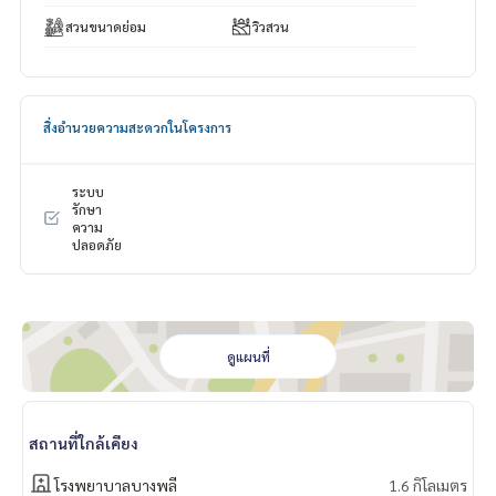
555
คุณโอ๋:
089-992-1885
Line Official: @bestproperty (อย่
สวนขนาดย่อม
วิวสวน
าลืมใส่ @) www.bestpropertycenter.com
บ้านเดี่ยว บางนา | บ้านเดี่ยวใกล้เมกะบางนา | บ้านพร้อมอยู่ | บ้าน
สิ่งอำนวยความสะดวกในโครงการ
ใกล้สนามบินสุวรรณภูมิ | บ้านมีห้องนอนล่าง | บ้านเดี่ยวตกแต่งสวย
| บ้านเฟอร์ครบ | บ้านเดี่ยวให้เช่า บางนา | Britania Bangna | บ้าน
เดี่ยวที่ดินเยอะ
ระบบ
รักษา
ความ
ปลอดภัย
ดูแผนที่
สถานที่ใกล้เคียง
โรงพยาบาลบางพลี
1.6 กิโลเมตร