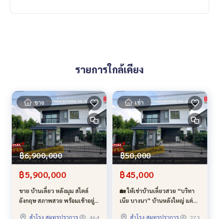
รายการใกล้เคียง
ขาย
เช่า
฿6,900,000
฿50,000
฿5,900,000
฿45,000
ขาย บ้านเดี่ยว หลังมุม สไตล์
🏡 ให้เช่าบ้านเดี่ยวสวย “บริทา
อังกฤษ สภาพสวย พร้อมเข้าอยู่
เนีย บางนา” บ้านหลังใหญ่ แต่ง
บริทาเนีย Britania บางนา - กม.
ครบ พร้อมอยู่ ทำเลดี ใกล้เมกะ
สำโรง สมุทรปราการ
สำโรง สมุทรปราการ
464
273