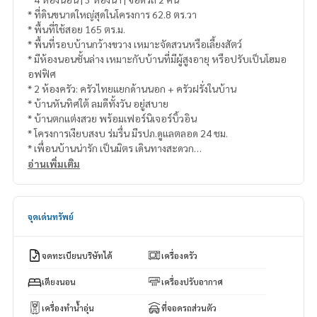
* ที่ดินขนาดใหญ่สุดในโครงการ 62.8 ตร.วา
* พื้นที่ใช้สอย 165 ตร.ม.
* พื้นที่รอบบ้านกว้างขวาง เหมาะจัดสวนหรือเลี้ยงสัตว์
* มีห้องนอนชั้นล่าง เหมาะกับบ้านที่มีผู้สูงอายุ หรือปรับเป็นโฮมอ
อฟฟิศ
* 2 ห้องครัว: ครัวไทยแยกด้านนอก + ครัวฝรั่งในบ้าน
* บ้านหันทิศใต้ ลมดีทั้งวัน อยู่สบาย
* บ้านตกแต่งสวย พร้อมเฟอร์นิเจอร์บิ้วอิน
* โครงการเงียบสงบ ร่มรื่น มีรปภ.ดูแลตลอด 24 ชม.
* เพื่อนบ้านน่ารัก เป็นมิตร เดินทางสะดวก
อ่านเพิ่มเติม
📌 ทำเลโดดเด่น:
* ใกล้ เมกะบางนา, IKEA บางนา
* ใกล้สนามบินสุวรรณภูมิ
จุดเด่นทรัพย์
* เดินทางสะดวก เชื่อมต่อถนนบางนา-ตราด, มอเตอร์เวย์, วงแหวน
กาญจนาภิเษก
จดทะเบียนบริษัทได้
เครื่องครัว
💰 ขายเพียง 7.5 ล้านบาท
📆 หรือให้เช่าเพียง 45,000 บาท/เดือน
เตียงนอน
เครื่องปรับอากาศ
เครื่องทำน้ำอุ่น
ที่จอดรถส่วนตัว
📞 สนใจนัดชมบ้าน หรือสอบถามเพิ่มเติม: คุณแม็กซ์:
088-141-1