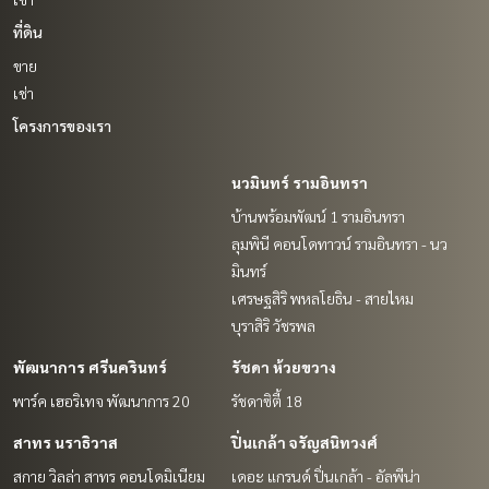
ที่ดิน
ขาย
เช่า
โครงการของเรา
นวมินทร์ รามอินทรา
บ้านพร้อมพัฒน์ 1 รามอินทรา
ลุมพินี คอนโดทาวน์ รามอินทรา - นว
มินทร์
เศรษฐสิริ พหลโยธิน - สายไหม
บุราสิริ วัชรพล
พัฒนาการ ศรีนครินทร์
รัชดา ห้วยขวาง
พาร์ค เฮอริเทจ พัฒนาการ 20
รัชดาซิตี้ 18
สาทร นราธิวาส
ปิ่นเกล้า จรัญสนิทวงศ์
สกาย วิลล่า สาทร คอนโดมิเนียม
เดอะ แกรนด์ ปิ่นเกล้า - อัลพีน่า