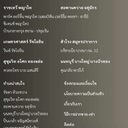
ราชเทวี พญาไท
สะพานควาย จตุจักร
พาร์ค ออริจิ้น พญาไท (แฮมป์ตัน เรส
ริธึ่ม พหลฯ - อารีย์
ซิเดนซ์ พญาไท)
บ้านกลางกรุง สยาม - ปทุมวัน
เกษตรศาสตร์ รัชโยธิน
สำโรง สมุทรปราการ
วินด์ รัชโยธิน
บริทาเนีย บางนา กม. 12
สุขุมวิท อโศก ทองหล่อ
นนทบุรี บางใหญ่ บางบัวทอง
ควอทโทร บาย แสนสิริ
คุณาลัย พาร์โก้
ทำเลน่าสนใจ
ข้อตกลงและเงื่อนไข
รัชดา ห้วยขวาง
นโยบายความเป็นส่วนตัว
สุขุมวิท อโศก ทองหล่อ
เกี่ยวกับเรา
สะพานควาย จตุจักร
นนทบุรี บางใหญ่ บางบัวทอง
วิธีการฝากขาย-เช่า
ปิ่นเกล้า จรัญสนิทวงศ์
ติดต่อ
เกษตรศาสตร์ รัชโยธิน