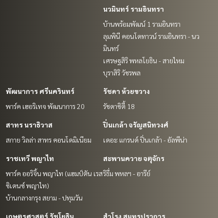
นวมินทร์ รามอินทรา
บ้านพร้อมพัฒน์ 1 รามอินทรา
ลุมพินี คอนโดทาวน์ รามอินทรา - นว
มินทร์
เศรษฐสิริ พหลโยธิน - สายไหม
บุราสิริ วัชรพล
พัฒนาการ ศรีนครินทร์
รัชดา ห้วยขวาง
พาร์ค เฮอริเทจ พัฒนาการ 20
รัชดาซิตี้ 18
สาทร นราธิวาส
ปิ่นเกล้า จรัญสนิทวงศ์
สกาย วิลล่า สาทร คอนโดมิเนียม
เดอะ แกรนด์ ปิ่นเกล้า - อัลพีน่า
ราชเทวี พญาไท
สะพานควาย จตุจักร
พาร์ค ออริจิ้น พญาไท (แฮมป์ตัน เรส
ริธึ่ม พหลฯ - อารีย์
ซิเดนซ์ พญาไท)
บ้านกลางกรุง สยาม - ปทุมวัน
เกษตรศาสตร์ รัชโยธิน
สำโรง สมุทรปราการ