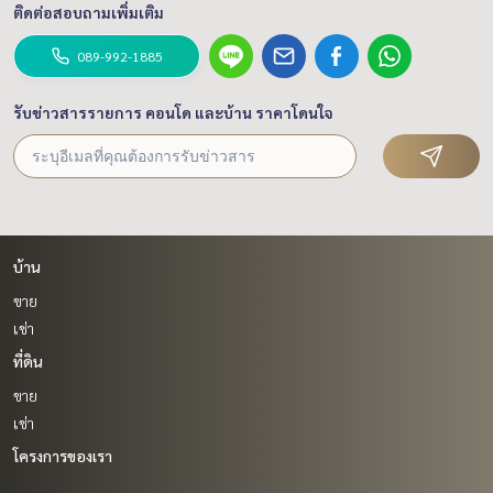
ติดต่อสอบถามเพิ่มเติม
* Outer Ring Road No.9
* Rama 9 Expressway
089-992-1885
* Airport Rail Link (Ladkrabang)
* MRT Pink Line (Minburi)
รับข่าวสารรายการ คอนโด และบ้าน ราคาโดนใจ
🏷 Rental Terms
💰 300,000 THB / Month ✔ Immediate move-in available
📞 Private Viewing (Appointment Only)
089-992-1885
|
088-141-1555
💬 Add LINE via phone number
บ้าน
ขาย
#ExpatHouseForRentBangkok #CorporateLeaseBangko
เช่า
k #LuxuryHouseKrungthepkreetha #HouseForRentNearI
ที่ดิน
nternationalSchool #GrandBangkokBoulevard #Executiv
eHousingBangkok #BestPropertyCenter
ขาย
เช่า
โครงการของเรา