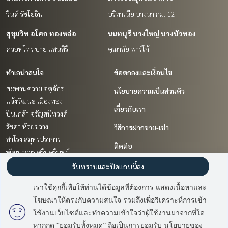
วินด์ รัชโยธิน
บริทาเนีย บางนา กม. 12
สุขุมวิท อโศก ทองหล่อ
นนทบุรี บางใหญ่ บางบัวทอง
ควอทโทร บาย แสนสิริ
คุณาลัย พาร์โก้
ทำเลน่าสนใจ
ข้อตกลงและเงื่อนไข
สะพานควาย จตุจักร
นโยบายความเป็นส่วนตัว
แจ้งวัฒนะ เมืองทอง
เกี่ยวกับเรา
ปิ่นเกล้า จรัญสนิทวงศ์
รัชดา ห้วยขวาง
วิธีการฝากขาย-เช่า
สำโรง สมุทรปราการ
ติดต่อ
พัฒนาการ ศรีนครินทร์
สาทร นราธิวาส
รับทราบและปิดแถบนี้ลง
นนทบุรี บางใหญ่ บางบัวทอง
เราใช้คุกกี้เพื่อให้ท่านได้ข้อมูลที่ต้องการ แสดงเนื้อหาและ
นวมินทร์ รามอินทรา
โฆษณาให้ตรงกับความสนใจ รวมถึงเพื่อวิเคราะห์การเข้า
มี
2
คนกำลังดูประกาศนี้
สุขุมวิท อโศก ทองหล่อ
ใช้งานเว็บไซต์และทำความเข้าใจว่าผู้ใช้งานมาจากที่ใด
หากกด “ยอมรับทั้งหมด” ถือเป็นการยอมรับ นโยบายของ