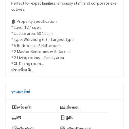
Perfect for expat families, embassy staff, and corporate exe
cutives.
🏠 Property Specification
* Land: 127 sq.wa
* Usable area: 604 sq.m
* Type: Würzburg (L) – Largest type
* 5 Bedrooms | 6 Bathrooms
* 2 Master Bedrooms with Jacuzzi
* 2 Living rooms + Family area
* XL Dining room
* 2 Maid rooms
อ่านเพิ่มเติม
* 5 Parking spaces
✨ Fully Furnished | Executive Standard
จุดเด่นทรัพย์
✔ Brand-new condition
✔ High-quality furniture & appliances
✔ Smart Home System
เครื่องครัว
เตียงนอน
✔ Face scan digital door lock
✔ Automatic gate & CCTV
ทีวี
ตู้เย็น
✔ Smoke & heat detectors
เครื่องซักผ้า
เครื่องปรับอากาศ