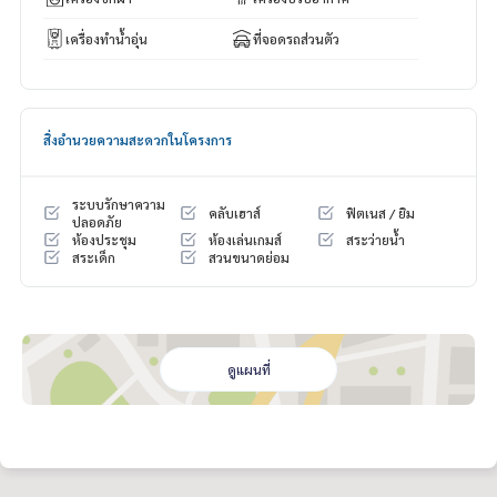
✔ Air purifying system
✔ Solar cell system
เครื่องทำน้ำอุ่น
ที่จอดรถส่วนตัว
✔ Underground electricity system
Only 62 exclusive units — very high privacy.
🏊‍♂️ Facilities
สิ่งอำนวยความสะดวกในโครงการ
* Luxury Clubhouse
* Swimming Pool
* Private Lounge
ระบบรักษาความ
* Co-working Space
คลับเฮาส์
ฟิตเนส / ยิม
ปลอดภัย
* Kids Club
ห้องประชุม
ห้องเล่นเกมส์
สระว่ายน้ำ
สระเด็ก
สวนขนาดย่อม
* Large central garden
📍 Prime Location – Krungthepkreetha
⏱ Less than 10 minutes to:
* Suvarnabhumi Airport
ดูแผนที่
* Brighton College Bangkok
* Wellington College International
* Community malls & leading hospitals
🚗 Easy access to:
* Motorway No.7