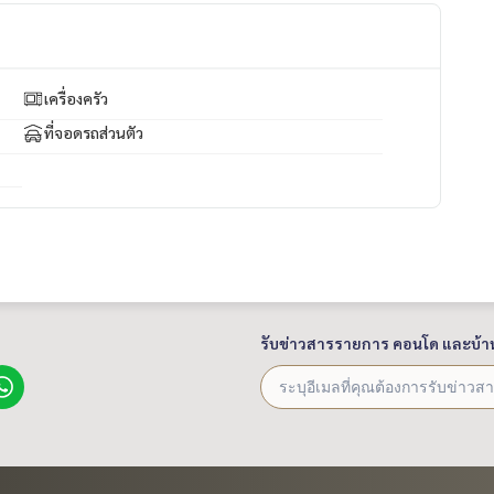
ร้าว #บ้านใหม่พร้อมอยู่ #บ้านใกล้MRT #MRTลาดพร้าว101 #รถไ
ยหน้าขายบ้าน #รับฝากขายอ
้านกรุงเทพ #ผู้เชี่ยวชาญงานขายอสัง
เครื่องครัว
ง #นายหน้าค
ที่จอดรถส่วนตัว
ท่าไหร่ #ผ่อนตรงไม่ต้องกู้ #RentToOwn #อสังหาริมทรัพย์ #นายห
รับข่าวสารรายการ คอนโด และบ้า