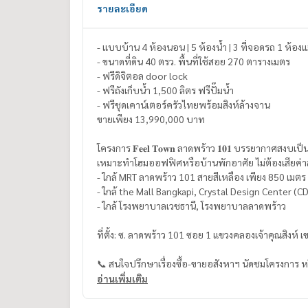
รายละเอียด
- แบบบ้าน 4 ห้องนอน | 5 ห้องน้ำ | 3 
- ขนาดที่ดิน 40 ตรว. พื้นที่ใช้สอย 270 ตารางเมตร
- ฟรีดิจิตอล door lock
- ฟรีถังเก็บน้ำ 1,500 ลิตร ฟรีปั๊มน้ำ
- ฟรีชุดเคาน์เตอร์ครัวไทยพร้อมสิงห์ล้างจาน
ขายเพียง 13,990,000 บาท
โครงการ 𝐅𝐞𝐞𝐥 𝐓𝐨𝐰𝐧 ลาดพร้าว 𝟏𝟎𝟏 บรรยากาศสงบเป็
เหมาะทำโฮมออฟฟิศหรือบ้านพักอาศัย ไม่ต้องเสียค่
- ใกล้ MRT ลาดพร้าว 101 สายสีเหลือง เพียง 850 เมตร
- ใกล้ the Mall Bangkapi, Crystal Design Center (CD
- ใกล้ โรงพยาบาลเวชธานี, โรงพยาบาลลาดพร้าว
ที่ตั้ง: ซ. ลาดพร้าว 101 ซอย 1 แขวงคลองเจ้าคุณสิง
📞 สนใจปรึกษาเรื่องซื้อ-ขายอสังหาฯ นัดชมโครงการ ห
* คุณโอ๋:
089-992-1885
อ่านเพิ่มเติม
* คุณแม็กซ์:
088-141-1555
* LINE OA: @bestproperty (มี @ ด้วยนะคะ)