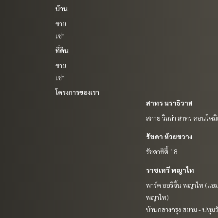
บ้าน
ขาย
เช่า
ที่ดิน
ขาย
เช่า
โครงการของเรา
สาทร นราธิวาส
สกาย วิลล่า สาทร คอนโดมิ
รัชดา ห้วยขวาง
รัชดาซิตี้ 18
ราชเทวี พญาไท
พาร์ค ออริจิ้น พญาไท (แฮม
พญาไท)
บ้านกลางกรุง สยาม - ปทุมว