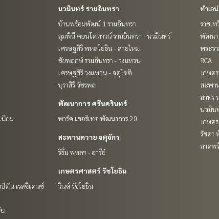
นวมินทร์ รามอินทรา
ทำเลน
บ้านพร้อมพัฒน์ 1 รามอินทรา
ราชเท
ลุมพินี คอนโดทาวน์ รามอินทรา - นวมินทร์
พัฒนาก
เศรษฐสิริ พหลโยธิน - สายไหม
พระราม
ชัยพฤกษ์ รามอินทรา - วงแหวน
RCA
เศรษฐสิริ วงแหวน - จตุโชติ
เกษตร 
บุราสิริ วัชรพล
สะพาน
สาทร น
พัฒนาการ ศรีนครินทร์
นวมินท
เนียม
พาร์ค เฮอริเทจ พัฒนาการ 20
เกษตรศ
รัชดา 
สะพานควาย จตุจักร
ลาดพร้
ริธึ่ม พหลฯ - อารีย์
เกษตรศาสตร์ รัชโยธิน
ป์ตัน เรสซิเดนซ์
วินด์ รัชโยธิน
ัน