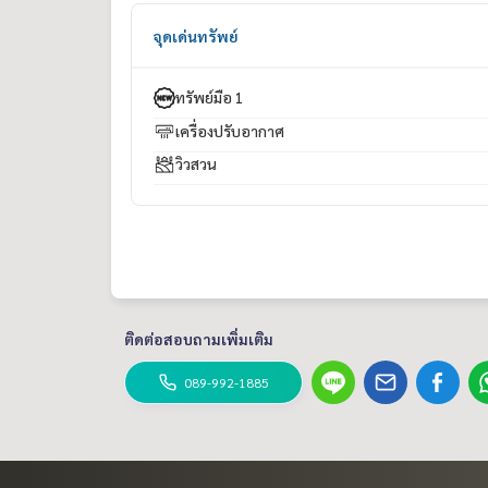
จุดเด่นทรัพย์
#ขายบ้านลาดพร้าว101 #บ้าน3ชั้น #บ้านเดี่ยวลาดพ
ฟฟ้าสายสีเหลือง #บ้านวังทองหลาง #บ้านโฮมออฟฟิศ #HomeOffice #บ้านมือหนึ่ง #นา
สังหา #ที่ปรึกษาอสังหา #BestPropertyCenter #หาบ้านมือสอง #กู้ซื้อบ้าน #ซื้อบ
ทรัพย์มือ 1
หาริมทรัพย์ #นายหน้าอสังหาริมทรัพย์ #นายหน้ามืออาชีพ #รับปรึกษาสินเชื่อบ้าน #นายหน้าบ้านมือหนึ่
เครื่องปรับอากาศ
อนโด #โปรโมชั่นบ้าน #ดีลลับบ้าน #อยากได้บ้านงบเ
น้าโอ๋พาชมโครงการ
วิวสวน
ติดต่อสอบถามเพิ่มเติม
089-992-1885