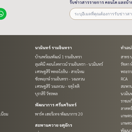
รับข่าวสารรายการ คอนโด และบ้า
นวมินทร์ รามอินทรา
ทำเลน
บ้านพร้อมพัฒน์ 1 รามอินทรา
สาทร น
ลุมพินี คอนโดทาวน์ รามอินทรา - นวมินทร์
รัชดา 
เศรษฐสิริ พหลโยธิน - สายไหม
พระราม
ชัยพฤกษ์ รามอินทรา - วงแหวน
RCA
เศรษฐสิริ วงแหวน - จตุโชติ
สะพาน
บุราสิริ วัชรพล
นวมินท
ราชเท
พัฒนาการ ศรีนครินทร์
ลาดพร้
เนียม
พาร์ค เฮอริเทจ พัฒนาการ 20
เกษตรศ
เกษตร 
สะพานควาย จตุจักร
พัฒนาก