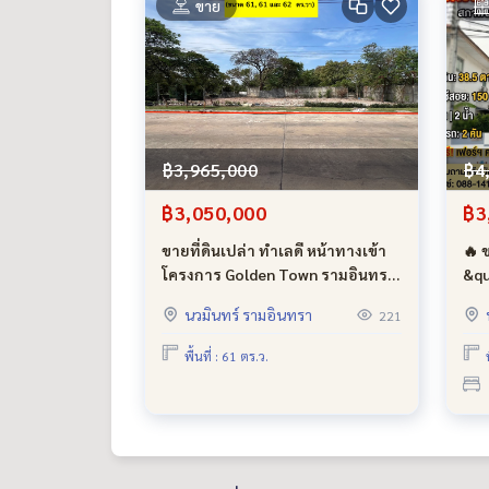
ขาย
฿3,965,000
฿4
฿3,050,000
฿3
ขายที่ดินเปล่า ทำเลดี หน้าทางเข้า
🔥 
โครงการ Golden Town รามอินทรา
&qu
- วงแหวน ขายถูกมาก ใกล้ห้าง ใกล้
(Pr
นวมินทร์ รามอินทรา
221
รถไฟฟ้า และ ทางด่วน
กว้
ไอส
พื้นที่ : 61 ตร.ว.