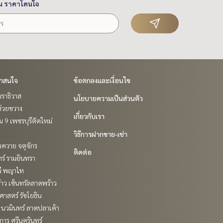
น ราคาโดนใจ
่าสนใจ
ข้อตกลงและเงื่อนไข
ราธิวาส
นโยบายความเป็นส่วนตัว
ห้วยขวาง
เกี่ยวกับเรา
 9 เพชรบุรีตัดใหม่
วิธีการฝากขาย-เช่า
ควาย จตุจักร
ติดต่อ
ร์ รามอินทรา
วี พญาไท
าว เซ็นทรัลลาดพร้าว
าสตร์ รัชโยธิน
นวมินทร์ ลาดปลาเค้า
าร ศรีนครินทร์