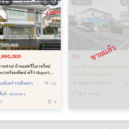
ขาย
ขาย
,500,000
,990,000
฿0
ขายด่วน! บ้านแฝดรีโนเวทใหม่
ขาย ที่ดินเปล่า ถมแล้ว ซอย เพิ่ม
ot;พร้อมพัฒน์ พรีว่า&quot;
20 แยก 5-3 ขายถูกมาก
ompat Priva) สภาพนางฟ้า
นวมินทร์ รามอินทรา
นวมินทร์ รามอินทรา
202
างขวาง พร้อมเฟอร์ฯ ใกล้แฟชั่น
์แลนด์ 🔥
พื้นที่ : 38.50 ตร.ว.
พื้นที่ : 60 ตร.ว.
3
2