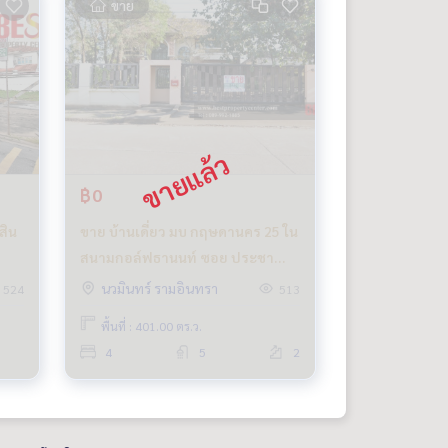
ขาย
฿0
สิน
ขาย บ้านเดี่ยว มบ กฤษดานคร 25 ใน
สนามกอล์ฟธานนท์ ซอย ประชา
ร่วมใจ 31 บนเนื้อที่ 401 ตารางวา
นวมินทร์ รามอินทรา
524
513
พื้นที่ : 401.00 ตร.ว.
4
5
2