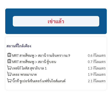
ราคา 5,500 บาท / เดือน (สัญญาขั้นต่ำ 1 ปี)
นัดชม และ สอบถามข้อมูลเพิ่มเติมได้ที่
เช่าแล้ว
คุณโอ๋
089-992-1885
หรือ คุณแม็กซ์
088-141-1555
Line: @bestproperty (มี @ ข้างหน้าด้วยนะคะ)
Email:
bestpropertycenter@gmail.com
www.bestpropertycenter.com
สถานที่ใกล้เคียง
MRT สายสีชมพู > สถานี รามอินทรา กม.9
0.6 กิโลเมตร
MRT สายสีชมพู > สถานี คู้บอน
0.7 กิโลเมตร
เทสโก้ โลตัส สุขาภิบาล 1
1.3 กิโลเมตร
เดอะ พรอมานาด
1.9 กิโลเมตร
บิ๊กซี ซูเปอร์เซ็นเตอร์ แฟชั่นไอส์แลนด์
2.1 กิโลเมตร