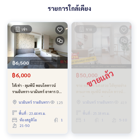
รายการใกล้เคียง
เช่า
ขาย
฿6,500
฿6,000
฿50,000
ให้เช่า - ลุมพินี คอนโดทาวน์
ขาย คอนโด แต่งสวย ให้ทุกอย่าง
รามอินทรา-นวมินทร์ อาคาร D
ตามภาพ ลุมพินี คอนโด ทาวน์
ชั้น 23 ห้องมุม สวย สภาพดี
รามอินทรา - นวมินทร์
นวมินทร์ รามอินทรา
นวมินทร์ รามอินทรา
125
419
รามอินทรา กม. 8 ใกล้ รพ. สิน
แพทย์
พื้นที่ : 23.44 ตร.ม.
พื้นที่ : 25.18 ตร.ม.
ห้องสตูดิโอ
1
1
1
5-10
21-50