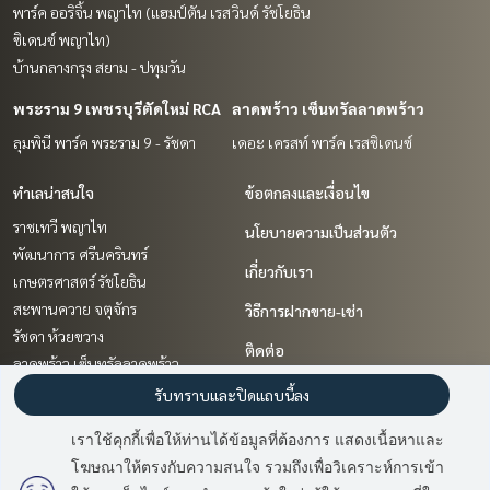
พาร์ค ออริจิ้น พญาไท (แฮมป์ตัน เรส
วินด์ รัชโยธิน
ซิเดนซ์ พญาไท)
บ้านกลางกรุง สยาม - ปทุมวัน
พระราม 9 เพชรบุรีตัดใหม่ RCA
ลาดพร้าว เซ็นทรัลลาดพร้าว
ลุมพินี พาร์ค พระราม 9 - รัชดา
เดอะ เครสท์ พาร์ค เรสซิเดนซ์
ทำเลน่าสนใจ
ข้อตกลงและเงื่อนไข
ราชเทวี พญาไท
นโยบายความเป็นส่วนตัว
พัฒนาการ ศรีนครินทร์
เกี่ยวกับเรา
เกษตรศาสตร์ รัชโยธิน
สะพานควาย จตุจักร
วิธีการฝากขาย-เช่า
รัชดา ห้วยขวาง
ติดต่อ
ลาดพร้าว เซ็นทรัลลาดพร้าว
เกษตร นวมินทร์ ลาดปลาเค้า
รับทราบและปิดแถบนี้ลง
พระราม 9 เพชรบุรีตัดใหม่ RCA
เราใช้คุกกี้เพื่อให้ท่านได้ข้อมูลที่ต้องการ แสดงเนื้อหาและ
นวมินทร์ รามอินทรา
โฆษณาให้ตรงกับความสนใจ รวมถึงเพื่อวิเคราะห์การเข้า
สาทร นราธิวาส
มี
2
คนกำลังดูประกาศนี้