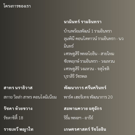
โครงการของเรา
นวมินทร์ รามอินทรา
บ้านพร้อมพัฒน์ 1 รามอินทรา
ลุมพินี คอนโดทาวน์ รามอินทรา - นว
มินทร์
เศรษฐสิริ พหลโยธิน - สายไหม
ชัยพฤกษ์ รามอินทรา - วงแหวน
เศรษฐสิริ วงแหวน - จตุโชติ
บุราสิริ วัชรพล
สาทร นราธิวาส
พัฒนาการ ศรีนครินทร์
สกาย วิลล่า สาทร คอนโดมิเนียม
พาร์ค เฮอริเทจ พัฒนาการ 20
รัชดา ห้วยขวาง
สะพานควาย จตุจักร
รัชดาซิตี้ 18
ริธึ่ม พหลฯ - อารีย์
ราชเทวี พญาไท
เกษตรศาสตร์ รัชโยธิน