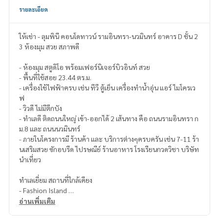
รายละเอียด
ให้เช่า - ลุมพินี คอนโดทาวน์ รามอินทรา-นวมินทร์ อาคาร D ชั้น 2
3 ห้องมุม สวย สภาพดี
- ห้องมุม สตูดิโอ พร้อมเฟอร์นิเจอร์บิวอินท์ สวย
- พื้นที่ใช้สอย 23.44 ตร.ม.
- เครื่องใช้ไฟฟ้าครบ เช่น ทีวี ตู้เย็น เครื่องทำน้ำอุ่น แอร์ ไมโครเว
ฟ
- วิวดี ไม่มีตึกบัง
- ทำเลดี ติดถนนใหญ่ เข้า-ออกได้ 2 เส้นทาง คือ ถนนรามอินทรา ก
ม.8 และ ถนนนวมินทร์
- ภายในโครงการมี ร้านค้า และ บริการต่างๆครบครัน เช่น 7-11 ร้า
นเสริมสวย ซักอบรีด ไปรษณีย์ ร้านอาหาร โรงเรียนกวดวิชา บริษัท
นำเที่ยว
ทำเลเยี่ยม สถานที่ใกล้เคียง
- Fashion Island
- รพ. สินแพทย์ รพ. นพรัตน์
อ่านเพิ่มเติม
- Moterway