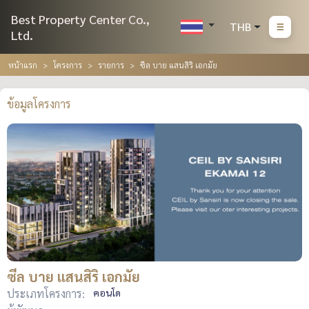
Best Property Center Co.,
THB
Ltd.
หน้าแรก
โครงการ
รายการ
ซีล บาย แสนสิริ เอกมัย
ข้อมูลโครงการ
ซีล บาย แสนสิริ เอกมัย
ประเภทโครงการ:
คอนโด