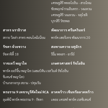
เศรษฐสิริ พหลโยธิน - สายไหม
ชัยพฤกษ์ รามอินทรา - วงแหวน
เศรษฐสิริ วงแหวน - จตุโชติ
บุราสิริ วัชรพล
สาทร นราธิวาส
พัฒนาการ ศรีนครินทร์
สกาย วิลล่า สาทร คอนโดมิเนียม
พาร์ค เฮอริเทจ พัฒนาการ 20
รัชดา ห้วยขวาง
สะพานควาย จตุจักร
รัชดาซิตี้ 18
ริธึ่ม พหลฯ - อารีย์
ราชเทวี พญาไท
เกษตรศาสตร์ รัชโยธิน
พาร์ค ออริจิ้น พญาไท (แฮมป์ตัน เรส
วินด์ รัชโยธิน
ซิเดนซ์ พญาไท)
บ้านกลางกรุง สยาม - ปทุมวัน
พระราม 9 เพชรบุรีตัดใหม่ RCA
ลาดพร้าว เซ็นทรัลลาดพร้าว
ลุมพินี พาร์ค พระราม 9 - รัชดา
เดอะ เครสท์ พาร์ค เรสซิเดนซ์