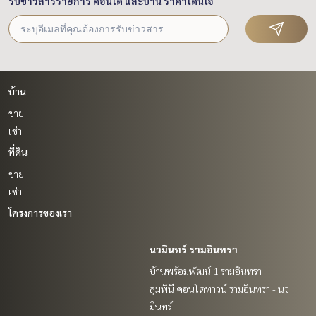
รับข่าวสารรายการ คอนโด และบ้าน ราคาโดนใจ
บ้าน
ขาย
เช่า
ที่ดิน
ขาย
เช่า
โครงการของเรา
นวมินทร์ รามอินทรา
บ้านพร้อมพัฒน์ 1 รามอินทรา
ลุมพินี คอนโดทาวน์ รามอินทรา - นว
มินทร์