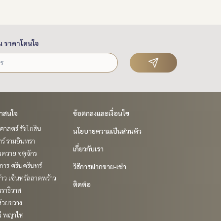
น ราคาโดนใจ
่าสนใจ
ข้อตกลงและเงื่อนไข
าสตร์ รัชโยธิน
นโยบายความเป็นส่วนตัว
ร์ รามอินทรา
เกี่ยวกับเรา
ควาย จตุจักร
าร ศรีนครินทร์
วิธีการฝากขาย-เช่า
าว เซ็นทรัลลาดพร้าว
ติดต่อ
ราธิวาส
ห้วยขวาง
วี พญาไท