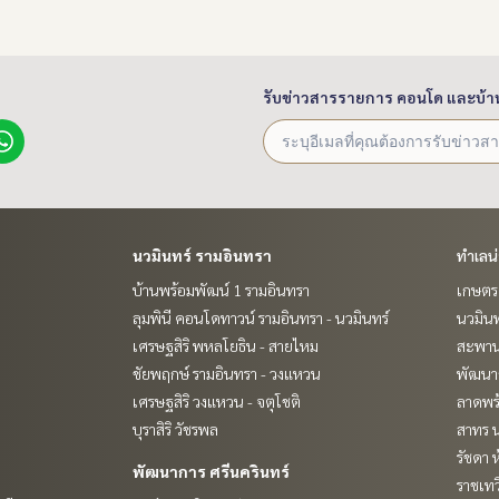
รับข่าวสารรายการ คอนโด และบ้า
นวมินทร์ รามอินทรา
ทำเลน
บ้านพร้อมพัฒน์ 1 รามอินทรา
เกษตรศ
ลุมพินี คอนโดทาวน์ รามอินทรา - นวมินทร์
นวมินท
เศรษฐสิริ พหลโยธิน - สายไหม
สะพาน
ชัยพฤกษ์ รามอินทรา - วงแหวน
พัฒนาก
เศรษฐสิริ วงแหวน - จตุโชติ
ลาดพร้
บุราสิริ วัชรพล
สาทร น
รัชดา 
พัฒนาการ ศรีนครินทร์
ราชเท