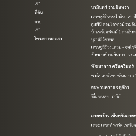
เช่า
นวมินทร์ รามอินทรา
ที่ดิน
เศรษฐสิริ พหลโยธิน - สา
ขาย
ลุมพินี คอนโดทาวน์ รามอิน
เช่า
บ้านพร้อมพัฒน์ 1 รามอินท
โครงการของเรา
บุราสิริ วัชรพล
เศรษฐสิริ วงแหวน - จตุโชต
ชัยพฤกษ์ รามอินทรา - วง
พัฒนาการ ศรีนครินทร์
พาร์ค เฮอริเทจ พัฒนาการ
สะพานควาย จตุจักร
ริธึ่ม พหลฯ - อารีย์
ลาดพร้าว เซ็นทรัลลาดพ
เดอะ เครสท์ พาร์ค เรสซิเด