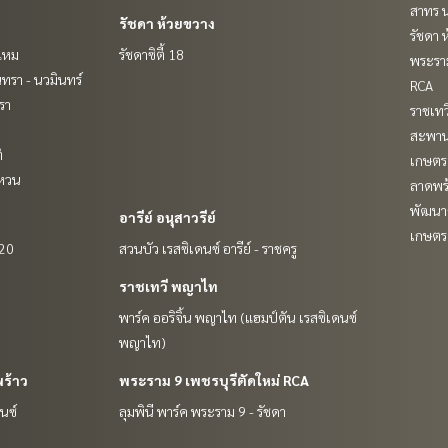
สาทร น
รัชดา ห้วยขวาง
รัชดา 
ยไหม
รัชดาซิตี้ 18
พระราม
ทรา - นวมินทร์
RCA
รา
ราชเท
สะพาน
ิ
เกษตรศ
แหวน
ลาดพร้
พัฒนาก
อารีย์ อนุสาวรีย์
เกษตร 
 20
สวนบัว เรสซิเดนซ์ อารีย์ - ราชครู
ราชเทวี พญาไท
พาร์ค ออริจิ้น พญาไท (แฮมป์ตัน เรสซิเดนซ์
พญาไท)
ร้าว
พระราม 9 เพชรบุรีตัดใหม่ RCA
นซ์
ลุมพินี พาร์ค พระราม 9 - รัชดา