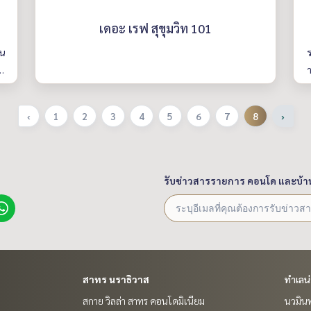
เดอะ เรฟ สุขุมวิท 101
ีน
ร
n
า
‹
1
2
3
4
5
6
7
8
›
รับข่าวสารรายการ คอนโด และบ้า
สาทร นราธิวาส
ทำเลน
สกาย วิลล่า สาทร คอนโดมิเนียม
นวมินท