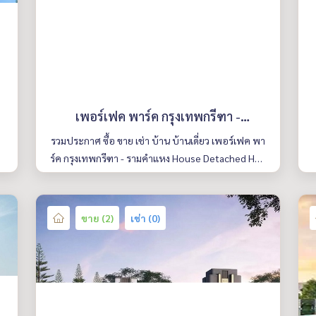
เพอร์เฟค พาร์ค กรุงเทพกรีฑา -
รามคำแหง
รวมประกาศ ซื้อ ขาย เช่า บ้าน บ้านเดี่ยว เพอร์เฟค พา
ร์ค กรุงเทพกรีฑา - รามคำแหง House Detached Hou
se Perfect Park Krungthepkreetha - Ramkamhean
g มีให้เลือกหลายห้อง รายละเอียดครบ ค้นหาง่าย อัพเ
ดททุกวัน
ขาย (2)
เช่า (0)