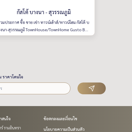
กัสโต้ บางนา - สุวรรณภูมิ
วมประกาศ ซื้อ ขาย เช่า ทาวน์เฮ้าส์/ทาวน์โฮม กัสโต้ บ
างนา-สุวรรณภูมิ TownHouse/TownHome Gusto Ban
gna-Suvarnabhumi มีให้เลือกหลายห้อง รายละเอียดค
รบ ค้นหาง่าย อัพเดททุกวัน
น ราคาโดนใจ
่าสนใจ
ข้อตกลงและเงื่อนไข
ร์ รามอินทรา
นโยบายความเป็นส่วนตัว