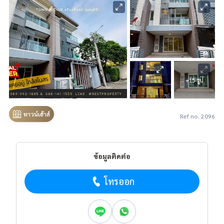
+15 รูป
ทาวน์เฮ้าส์
Ref no. 2096
ข้อมูลติดต่อ
โทรออก