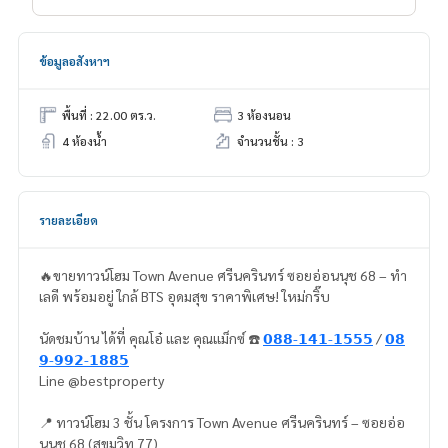
ข้อมูลอสังหาฯ
พื้นที่ : 22.00 ตร.ว.
3 ห้องนอน
4 ห้องน้ำ
จำนวนชั้น : 3
รายละเอียด
🔥ขายทาวน์โฮม Town Avenue ศรีนครินทร์ ซอยอ่อนนุช 68 – ทำ
เลดี พร้อมอยู่ ใกล้ BTS อุดมสุข ราคาพิเศษ! ใหม่กริ๊บ
นัดชมบ้าน ได้ที่ คุณโอ๋ และ คุณแม็กซ์​ ☎️
𝟬𝟴𝟴-𝟭𝟰𝟭-𝟭𝟱𝟱𝟱
/
𝟬𝟴
𝟵-𝟵𝟵𝟮-𝟭𝟴𝟴𝟱
Line @bestproperty
📍 ทาวน์โฮม 3 ชั้น โครงการ Town Avenue ศรีนครินทร์ – ซอยอ่อ
นนุช 68 (สุขุมวิท 77)