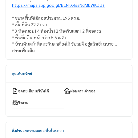
https://maps.app.goo.gl/BCNrX4ssNdMbWKDU7
* ขนาดพื้นที่ใช้สอยประมาณ 195 ตร.ม.
* เนื้อที่ดิน 22 ตร.วา
* 3 ห้องนอน | 4 ห้องน้ำ | 2 ห้องรับแขก | 2 ที่จอดรถ
* พื้นที่กว้าง หน้ากว้าง 5.5 เมตร
* บ้านหันหน้าทิศตะวันตกเฉียงใต้ รับลมดี อยู่แล้วเย็นสบาย
* หน้าบ้านใกล้ Club house
อ่านเพิ่มเติม
* บ้านสภาพใหม่ ไม่เคยเข้าอยู่
* เหมาะสำหรับอยู่อาศัยหรือทำโฮมออฟฟิศ
จุดเด่นทรัพย์
✨ จุดเด่นของทรัพย์
* ทาวน์โฮมดีไซน์โมเดิร์น ฟังก์ชันครบ
* ทำเลศักยภาพใจกลางกรุงเทพฯ เดินทางสะดวก
จดทะเบียนบริษัทได้
ผ่อนตรงเจ้าของ
* ใกล้ BTS อุดมสุข / BTS อ่อนนุช
* ใกล้ รถไฟฟ้า สถานี ศรีนุช เพียง 650 ม.
วิวสวน
* ใกล้ซีคอนสแควร์, พาราไดซ์ พาร์ค, เมกา บางนา, ทางด่วน และส
นามบินสุวรรณภูมิ
* โครงการมีระบบรักษาความปลอดภัย 24 ชม., คลับเฮ้าส์ และสวน
ส่วนกลาง
สิ่งอำนวยความสะดวกในโครงการ
* ใกล้ รร. เตรียมอุดมศึกษาพัฒนาการ, ม. เกษฒบัณฑิต, Stamford