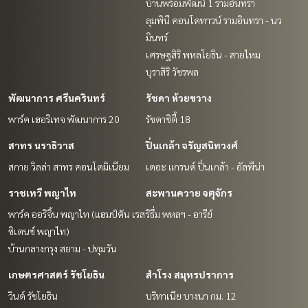
บ้านพร้อมพัฒน์ 1 รามอินทรา
ลุมพินี คอนโดทาวน์ รามอินทรา - นว
มินทร์
เศรษฐสิริ พหลโยธิน - สายไหม
บุราสิริ วัชรพล
พัฒนาการ ศรีนครินทร์
รัชดา ห้วยขวาง
พาร์ค เฮอริเทจ พัฒนาการ 20
รัชดาซิตี้ 18
สาทร นราธิวาส
ปิ่นเกล้า จรัญสนิทวงศ์
สกาย วิลล่า สาทร คอนโดมิเนียม
เดอะ แกรนด์ ปิ่นเกล้า - อัลพีน่า
ราชเทวี พญาไท
สะพานควาย จตุจักร
พาร์ค ออริจิ้น พญาไท (แฮมป์ตัน เรส
ริธึ่ม พหลฯ - อารีย์
ซิเดนซ์ พญาไท)
บ้านกลางกรุง สยาม - ปทุมวัน
เกษตรศาสตร์ รัชโยธิน
สำโรง สมุทรปราการ
วินด์ รัชโยธิน
บริทาเนีย บางนา กม. 12