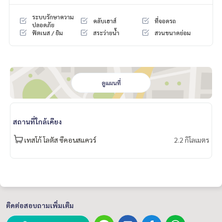
Int’ University, Assumption University
* ใกล้ รพ. ชั้นนำ เช่น สินแพทย์ ศรีนครินทร์ | ศิครินทร์ | ไทยนคริน
ระบบรักษาความ
คลับเฮาส์
ที่จอดรถ
ปลอดภัย
ทร์ | วิภาราม | สมิติเวช ศรีนครินทร์
ฟิตเนส / ยิม
สระว่ายน้ำ
สวนขนาดย่อม
* ทางด่วน บูรพาวิถี | ทางด่วนเฉลิมมหานคร | ทางด่วนศรีรัช (พระ
ราม 9)
💰 ราคาขายเพียง: 5.95 บาท (ลดราคาจากเดิม 6.19 ล้านบาท) (ค่
าโอนคนละครึ่ง / หรือผ่อนตรงกับบริษัทฯ ได้)
ดูแผนที่
📞 สนใจติดต่อ และ นัดชมบ้านได้ทุกวัน!
คุณโอ๋ และ คุณแม็กซ์​
สถานที่ใกล้เคียง
Line @bestproperty
เทสโก้ โลตัส ซีคอนสแควร์
2.2 กิโลเมตร
☎️
𝟬𝟴𝟴-𝟭𝟰𝟭-𝟭𝟱𝟱𝟱
/
𝟬𝟴𝟵-𝟵𝟵𝟮-𝟭𝟴𝟴𝟱
#ทาวน์โฮม Town Avenue ศรีนครินทร์, #ขายทาวน์โฮมอ่อนนุช 6
8, #บ้านมือสองศรีนครินทร์, #ทาวน์โฮมติด BTS อุดมสุข, #ทาวน์
โฮมกรุงเทพ 3 ชั้น, #Town Avenue สุขุมวิท 77, #ขายบ้านใกล้ซีค
อนสแควร์
ติดต่อสอบถามเพิ่มเติม