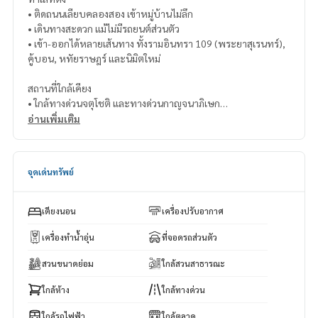
• ติดถนนเลียบคลองสอง เข้าหมู่บ้านไม่ลึก
• เดินทางสะดวก แม้ไม่มีรถยนต์ส่วนตัว
• เข้า-ออกได้หลายเส้นทาง ทั้งรามอินทรา 109 (พระยาสุเรนทร์),
คู้บอน, หทัยราษฎร์ และนิมิตใหม่
สถานที่ใกล้เคียง
• ใกล้ทางด่วนจตุโชติ และทางด่วนกาญจนาภิเษก
• ใกล้ Fashion Island, Big C Market, Lotus’s, MaxValu
อ่านเพิ่มเติม
• ใกล้สนามกอล์ฟปัญญาอินทรา, เดอะเลกาซี่ กอล์ฟ คลับ และ Saf
ari World
• ใกล้โรงเรียนสาธิตพัฒนา, โรงเรียนสารสาสน์วิเทศน์นิมิตใหม่, โรงเ
จุดเด่นทรัพย์
รียนโสมาภา 4
เงื่อนไขการเช่า
เตียงนอน
เครื่องปรับอากาศ
• มัดจำ 2 เดือน
• ล่วงหน้า 1 เดือน
เครื่องทำน้ำอุ่น
ที่จอดรถส่วนตัว
• สัญญาเช่า 1 ปี
สวนขนาดย่อม
ใกล้สวนสาธารณะ
(2 months deposit, 1 month in advance)
ใกล้ห้าง
ใกล้ทางด่วน
ติดต่อคุณแม็กซ์ 088.141.1555 หรือ คุณโอ๋ 089.992.1885
📸 แคปหน้าจอ หรือก๊อปลิงก์โพสต์นี้
ใกล้รถไฟฟ้า
ใกล้ตลาด