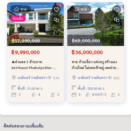
ขาย
ขาย
มือหนึ่ง
฿12,990,000
฿69,000,000
฿9,990,000
฿36,000,000
🔥ส่วนลด 3 ล้านบาท
ขาย บ้านเดี่ยว แต่งหรู สร้างเอง
Setthasiri Phaholyothin -
บ้านใหม่ ไม่เคยเข้าอยู่ เคยถ่าย
Saimai ทำเลดี ใกล้ รถไฟฟ้า
ละคร โฆษณาหลายชิ้น
นวมินทร์ รามอินทรา
นวมินทร์ รามอินทรา
536
883
ทางด่วน และ สนามบิน โซนใหม่
รามอินทรา 117 ขนาด 1 ไร่ 1
หน้าโครงการ ถนนเมน ฟรี ค่า
งาน ขายถูก จะซื้ออยู่เอง หรือ
พื้นที่ : 51.00 ตร.ว.
พื้นที่ : 500.00 ตร.ว.
ส่วนกลาง
ลงทุนก็ได้ ผลตอบแทนดี
3
4
2
6
มากกว่า 5
2
ติดต่อสอบถามเพิ่มเติม