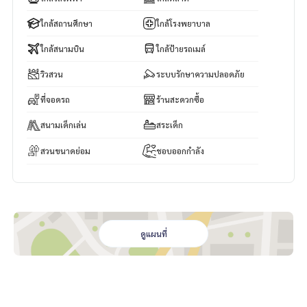
💬 ส่งมาทาง Line เพื่อสอบถาม/นัดดูห้องได้เลย!
🆔 Line ID: @bestproperty
ใกล้สถานศึกษา
ใกล้โรงพยาบาล
👉 คลิกลิ้งที่นี่:
https://lin.ee/1wj5sP4
ใกล้สนามบิน
ใกล้ป้ายรถเมล์
www.bestpropertycenter.com
วิวสวน
ระบบรักษาความปลอดภัย
รับฝากขายอสังหาฯทุกประเภท
📢 ทำการตลาดให้ “ฟรี” ไม่มีค่าใช้จ่าย จนกว่าจะปิดดีลได้
ที่จอดรถ
ร้านสะดวกซื้อ
#ให้เช่าบ้านเดี่ยว
สนามเด็กเล่น
สระเด็ก
#ลลิลแลนซีโอ
สวนขนาดย่อม
ชอบออกกำลัง
#บ้านเลียบคลองสอง
#บ้านใกล้ซาฟารีเวิร์ด
#บ้านรามอินทรา
#บ้านใกล้ทางด่วน
#รับฝากขายอสังหาริมทรัพย์
#ผู้เชี่ยวชาญงานขายอสังหาริมทรัพย์
ดูแผนที่
#นายหน้ามืออาชีพ
#BestPropertyCenter