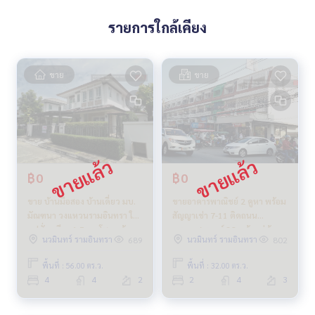
รายการใกล้เคียง
ขาย
ขาย
฿0
฿0
ขาย บ้านมือสอง บ้านเดี่ยว มบ.
ขายอาคารพาณิชย์ 2 คูหา พร้อม
มัณฑนา วงแหวนรามอินทรา ใกล้
สัญญาเช่า 7-11 ติดถนน
แฟชั่น เพียง 1.5 กม โซนหน้า
พระยาสุเรนทร์ 38 หน้าหมู่บ้าน
นวมินทร์ รามอินทรา
นวมินทร์ รามอินทรา
689
802
หมู่บ้าน
และแหล่งชุมชนขนาดใหญ่
พื้นที่ : 56.00 ตร.ว.
พื้นที่ : 32.00 ตร.ว.
4
4
2
2
4
3