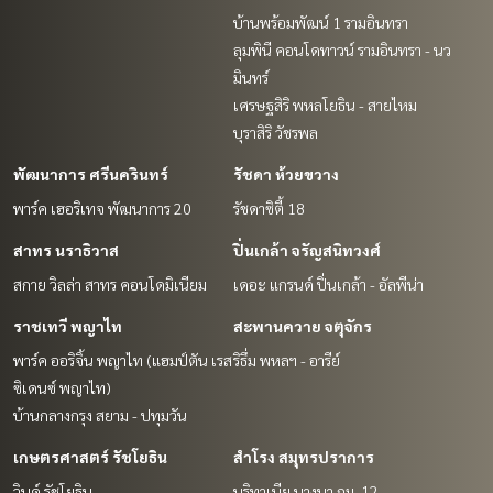
บ้านพร้อมพัฒน์ 1 รามอินทรา
ลุมพินี คอนโดทาวน์ รามอินทรา - นว
มินทร์
เศรษฐสิริ พหลโยธิน - สายไหม
บุราสิริ วัชรพล
พัฒนาการ ศรีนครินทร์
รัชดา ห้วยขวาง
พาร์ค เฮอริเทจ พัฒนาการ 20
รัชดาซิตี้ 18
สาทร นราธิวาส
ปิ่นเกล้า จรัญสนิทวงศ์
สกาย วิลล่า สาทร คอนโดมิเนียม
เดอะ แกรนด์ ปิ่นเกล้า - อัลพีน่า
ราชเทวี พญาไท
สะพานควาย จตุจักร
พาร์ค ออริจิ้น พญาไท (แฮมป์ตัน เรส
ริธึ่ม พหลฯ - อารีย์
ซิเดนซ์ พญาไท)
บ้านกลางกรุง สยาม - ปทุมวัน
เกษตรศาสตร์ รัชโยธิน
สำโรง สมุทรปราการ
วินด์ รัชโยธิน
บริทาเนีย บางนา กม. 12