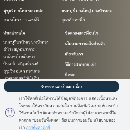
สุขุมวิท อโศก ทองหล่อ
นนทบุรี บางใหญ่ บางบัวทอง
ควอทโทร บาย แสนสิริ
คุณาลัย พาร์โก้
ทำเลน่าสนใจ
ข้อตกลงและเงื่อนไข
นนทบุรี บางใหญ่ บางบัวทอง
นโยบายความเป็นส่วนตัว
สำโรง สมุทรปราการ
เกี่ยวกับเรา
นวมินทร์ รามอินทรา
ปิ่นเกล้า จรัญสนิทวงศ์
วิธีการฝากขาย-เช่า
สุขุมวิท อโศก ทองหล่อ
ติดต่อ
เกษตรศาสตร์ รัชโยธิน
รัชดา ห้วยขวาง
รับทราบและปิดแถบนี้ลง
สาทร นราธิวาส
เราใช้คุกกี้เพื่อให้ท่านได้ข้อมูลที่ต้องการ แสดงเนื้อหาและ
ราชเทวี พญาไท
โฆษณาให้ตรงกับความสนใจ รวมถึงเพื่อวิเคราะห์การเข้า
มี
2
คนกำลังดูประกาศนี้
พัฒนาการ ศรีนครินทร์
ใช้งานเว็บไซต์และทำความเข้าใจว่าผู้ใช้งานมาจากที่ใด
หากกด “ยอมรับทั้งหมด” ถือเป็นการยอมรับ นโยบายของ
ติดต่อสอบถาม
Power by
Livinginsider.com
เรา
การตั้งค่าคุกกี้