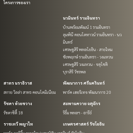
โครงการของเรา
นวมินทร์ รามอินทรา
บ้านพร้อมพัฒน์ 1 รามอินทรา
ลุมพินี คอนโดทาวน์ รามอินทรา - นว
มินทร์
เศรษฐสิริ พหลโยธิน - สายไหม
ชัยพฤกษ์ รามอินทรา - วงแหวน
เศรษฐสิริ วงแหวน - จตุโชติ
บุราสิริ วัชรพล
สาทร นราธิวาส
พัฒนาการ ศรีนครินทร์
สกาย วิลล่า สาทร คอนโดมิเนียม
พาร์ค เฮอริเทจ พัฒนาการ 20
รัชดา ห้วยขวาง
สะพานควาย จตุจักร
รัชดาซิตี้ 18
ริธึ่ม พหลฯ - อารีย์
ราชเทวี พญาไท
เกษตรศาสตร์ รัชโยธิน