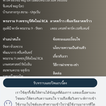
พาร์ค ออริจิ้น พญาไท (แฮมป์ตัน เรส
วินด์ รัชโยธิน
ซิเดนซ์ พญาไท)
บ้านกลางกรุง สยาม - ปทุมวัน
พระราม 9 เพชรบุรีตัดใหม่ RCA
ลาดพร้าว เซ็นทรัลลาดพร้าว
ลุมพินี พาร์ค พระราม 9 - รัชดา
เดอะ เครสท์ พาร์ค เรสซิเดนซ์
ทำเลน่าสนใจ
ข้อตกลงและเงื่อนไข
รัชดา ห้วยขวาง
นโยบายความเป็นส่วนตัว
พัฒนาการ ศรีนครินทร์
เกี่ยวกับเรา
พระราม 9 เพชรบุรีตัดใหม่ RCA
เกษตรศาสตร์ รัชโยธิน
วิธีการฝากขาย-เช่า
สะพานควาย จตุจักร
ติดต่อ
ราชเทวี พญาไท
นวมินทร์ รามอินทรา
รับทราบและปิดแถบนี้ลง
สาทร นราธิวาส
เราใช้คุกกี้เพื่อให้ท่านได้ข้อมูลที่ต้องการ แสดงเนื้อหาและ
ลาดพร้าว เซ็นทรัลลาดพร้าว
โฆษณาให้ตรงกับความสนใจ รวมถึงเพื่อวิเคราะห์การเข้า
เกษตร นวมินทร์ ลาดปลาเค้า
ใช้งานเว็บไซต์และทำความเข้าใจว่าผู้ใช้งานมาจากที่ใด