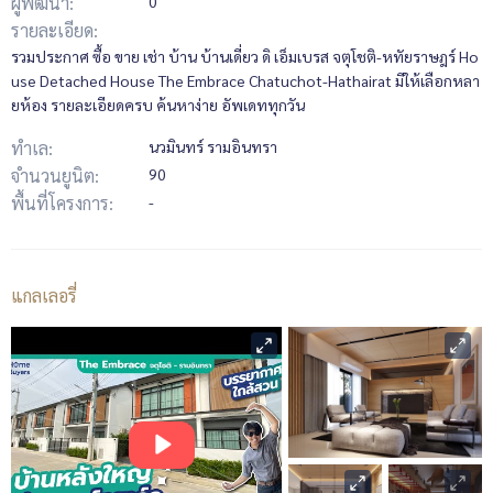
ผู้พัฒนา:
0
รายละเอียด:
รวมประกาศ ซื้อ ขาย เช่า บ้าน บ้านเดี่ยว ดิ เอ็มเบรส จตุโชติ-หทัยราษฎร์ Ho
use Detached House The Embrace Chatuchot-Hathairat มีให้เลือกหลา
ยห้อง รายละเอียดครบ ค้นหาง่าย อัพเดททุกวัน
ทำเล:
นวมินทร์ รามอินทรา
จำนวนยูนิต:
90
พื้นที่โครงการ:
-
แกลเลอรี่