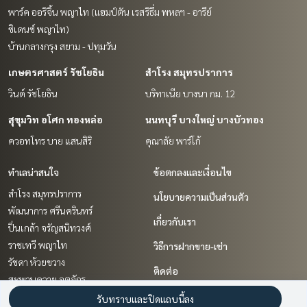
พาร์ค ออริจิ้น พญาไท (แฮมป์ตัน เรส
ริธึ่ม พหลฯ - อารีย์
ซิเดนซ์ พญาไท)
บ้านกลางกรุง สยาม - ปทุมวัน
เกษตรศาสตร์ รัชโยธิน
สำโรง สมุทรปราการ
วินด์ รัชโยธิน
บริทาเนีย บางนา กม. 12
สุขุมวิท อโศก ทองหล่อ
นนทบุรี บางใหญ่ บางบัวทอง
ควอทโทร บาย แสนสิริ
คุณาลัย พาร์โก้
ทำเลน่าสนใจ
ข้อตกลงและเงื่อนไข
สำโรง สมุทรปราการ
นโยบายความเป็นส่วนตัว
พัฒนาการ ศรีนครินทร์
เกี่ยวกับเรา
ปิ่นเกล้า จรัญสนิทวงศ์
ราชเทวี พญาไท
วิธีการฝากขาย-เช่า
รัชดา ห้วยขวาง
ติดต่อ
สะพานควาย จตุจักร
สุขุมวิท อโศก ทองหล่อ
รับทราบและปิดแถบนี้ลง