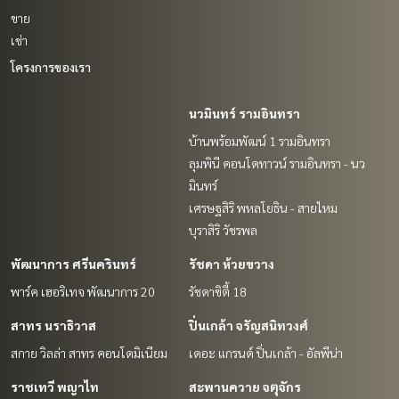
ขาย
เช่า
โครงการของเรา
นวมินทร์ รามอินทรา
บ้านพร้อมพัฒน์ 1 รามอินทรา
ลุมพินี คอนโดทาวน์ รามอินทรา - นว
มินทร์
เศรษฐสิริ พหลโยธิน - สายไหม
บุราสิริ วัชรพล
พัฒนาการ ศรีนครินทร์
รัชดา ห้วยขวาง
พาร์ค เฮอริเทจ พัฒนาการ 20
รัชดาซิตี้ 18
สาทร นราธิวาส
ปิ่นเกล้า จรัญสนิทวงศ์
สกาย วิลล่า สาทร คอนโดมิเนียม
เดอะ แกรนด์ ปิ่นเกล้า - อัลพีน่า
ราชเทวี พญาไท
สะพานควาย จตุจักร