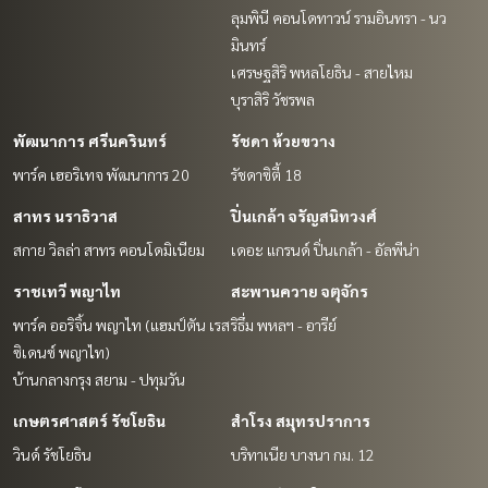
ลุมพินี คอนโดทาวน์ รามอินทรา - นว
มินทร์
เศรษฐสิริ พหลโยธิน - สายไหม
บุราสิริ วัชรพล
พัฒนาการ ศรีนครินทร์
รัชดา ห้วยขวาง
พาร์ค เฮอริเทจ พัฒนาการ 20
รัชดาซิตี้ 18
สาทร นราธิวาส
ปิ่นเกล้า จรัญสนิทวงศ์
สกาย วิลล่า สาทร คอนโดมิเนียม
เดอะ แกรนด์ ปิ่นเกล้า - อัลพีน่า
ราชเทวี พญาไท
สะพานควาย จตุจักร
พาร์ค ออริจิ้น พญาไท (แฮมป์ตัน เรส
ริธึ่ม พหลฯ - อารีย์
ซิเดนซ์ พญาไท)
บ้านกลางกรุง สยาม - ปทุมวัน
เกษตรศาสตร์ รัชโยธิน
สำโรง สมุทรปราการ
วินด์ รัชโยธิน
บริทาเนีย บางนา กม. 12