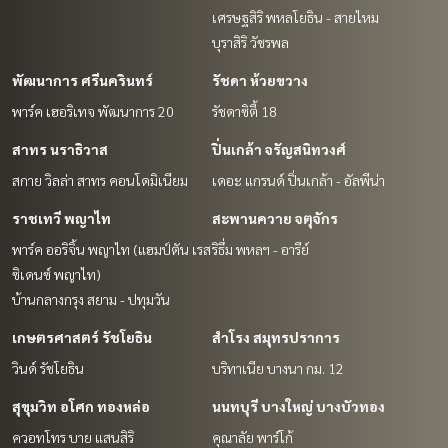
เศรษฐสิริ พหลโยธิน - สายไหม
บุราสิริ วัชรพล
พัฒนาการ ศรีนครินทร์
รัชดา ห้วยขวาง
พาร์ค เฮอริเทจ พัฒนาการ 20
รัชดาซิตี้ 18
สาทร นราธิวาส
ปิ่นเกล้า จรัญสนิทวงศ์
สกาย วิลล่า สาทร คอนโดมิเนียม
เดอะ แกรนด์ ปิ่นเกล้า - อัลพีน่า
ราชเทวี พญาไท
สะพานควาย จตุจักร
พาร์ค ออริจิ้น พญาไท (แฮมป์ตัน เรส
ริธึ่ม พหลฯ - อารีย์
ซิเดนซ์ พญาไท)
บ้านกลางกรุง สยาม - ปทุมวัน
เกษตรศาสตร์ รัชโยธิน
สำโรง สมุทรปราการ
วินด์ รัชโยธิน
บริทาเนีย บางนา กม. 12
สุขุมวิท อโศก ทองหล่อ
นนทบุรี บางใหญ่ บางบัวทอง
ควอทโทร บาย แสนสิริ
คุณาลัย พาร์โก้