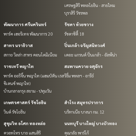
เศรษฐสิริ พหลโยธิน - สายไหม
บุราสิริ วัชรพล
พัฒนาการ ศรีนครินทร์
รัชดา ห้วยขวาง
พาร์ค เฮอริเทจ พัฒนาการ 20
รัชดาซิตี้ 18
สาทร นราธิวาส
ปิ่นเกล้า จรัญสนิทวงศ์
สกาย วิลล่า สาทร คอนโดมิเนียม
เดอะ แกรนด์ ปิ่นเกล้า - อัลพีน่า
ราชเทวี พญาไท
สะพานควาย จตุจักร
พาร์ค ออริจิ้น พญาไท (แฮมป์ตัน เรส
ริธึ่ม พหลฯ - อารีย์
ซิเดนซ์ พญาไท)
บ้านกลางกรุง สยาม - ปทุมวัน
เกษตรศาสตร์ รัชโยธิน
สำโรง สมุทรปราการ
วินด์ รัชโยธิน
บริทาเนีย บางนา กม. 12
สุขุมวิท อโศก ทองหล่อ
นนทบุรี บางใหญ่ บางบัวทอง
ควอทโทร บาย แสนสิริ
คุณาลัย พาร์โก้