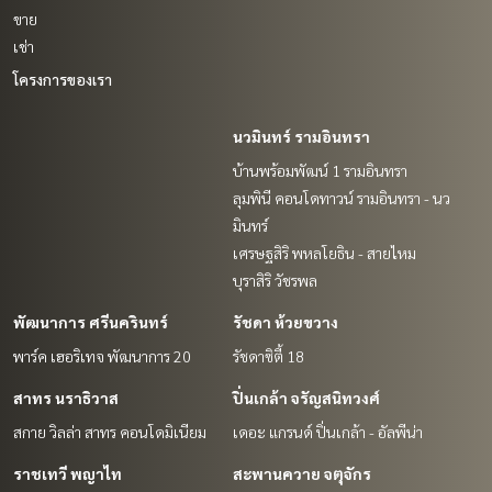
ขาย
เช่า
โครงการของเรา
นวมินทร์ รามอินทรา
บ้านพร้อมพัฒน์ 1 รามอินทรา
ลุมพินี คอนโดทาวน์ รามอินทรา - นว
มินทร์
เศรษฐสิริ พหลโยธิน - สายไหม
บุราสิริ วัชรพล
พัฒนาการ ศรีนครินทร์
รัชดา ห้วยขวาง
พาร์ค เฮอริเทจ พัฒนาการ 20
รัชดาซิตี้ 18
สาทร นราธิวาส
ปิ่นเกล้า จรัญสนิทวงศ์
สกาย วิลล่า สาทร คอนโดมิเนียม
เดอะ แกรนด์ ปิ่นเกล้า - อัลพีน่า
ราชเทวี พญาไท
สะพานควาย จตุจักร