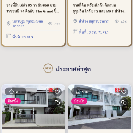
ขายที่ดินเปล่า 85 วา ต้นซอย บรม
ขายที่ดิน พร้อมโกดัง ติดถนน
ราชชนนี 74 ติดกับ The Grand ปิ่น
สุขุมวิท ใกล้ BTS และ MRT สำโรง
เกล้า ใกล้ มหิดล แปลงสวย ใกล้ถนน
ขนาด 371 ตารางวา ผังสีแดง
นครปฐม พุทธมณฑล
สำโรง สมุทรปราการ
496
บรมราชชนนี เพียง 3 เมตรเท่านั้น
733
ศาลายา
พื้นที่ : 3 งาน 71 ตร.ว.
พื้นที่ : 85 ตร.ว.
ประกาศล่าสุด
ขาย
ขาย
มือหนึ่ง
มือหนึ่ง