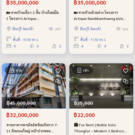
฿35,000,000
฿35,000,000
🏡 ขายบ้านเดี่ยว 2 ชั้น บ้านใหม่มือ
🏡 ขายบ้านตัวอย่าง โครงการ
1 โครงการ Artique
Artique Ramkhamhaeng แบบ
Ramkhamhaeng แบบบ้าน
บ้าน Revoque
มีนบุรี-ร่มเกล้า
มีนบุรี-ร่มเกล้า
297
261
Revoque
พื้นที่ : 70.90 ตร.ว.
พื้นที่ : 71.50 ตร.ว.
4
4
2
4
4
2
ขาย
เช่า
฿45,000,000
฿25,000
฿32,000,000
฿22,000
ขายอาคารพาณิชย์พร้อมกิจการ 7-
🏙 For Rent | Noble Solo
11 ติดถนนใหญ่ หน้าปากซอย
Thonglor – Modern 1 Bedroom