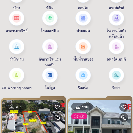
บ้าน
ที่ดิน
คอนโด
ทาวน์เฮ้าส์
อาคารพาณิชย์
โฮมออฟฟิศ
บ้านแฝด
โรงงาน โกดัง
คลังสินค้า
สำนักงาน
กิจการ โรงแรม
พื้นที่ขายของ
อพาร์ตเมนต์
หอพัก
Co-Working Space
โชว์รูม
รีสอร์ต
วิลล่า
ขาย
ขาย
มือหนึ่ง