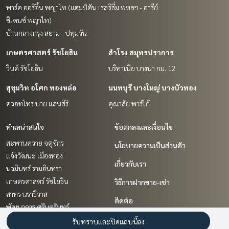
พาร์ค ออริจิ้น พญาไท (แฮมป์ตัน เรส
ริธึ่ม พหลฯ - อารีย์
ซิเดนซ์ พญาไท)
บ้านกลางกรุง สยาม - ปทุมวัน
เกษตรศาสตร์ รัชโยธิน
สำโรง สมุทรปราการ
วินด์ รัชโยธิน
บริทาเนีย บางนา กม. 12
สุขุมวิท อโศก ทองหล่อ
นนทบุรี บางใหญ่ บางบัวทอง
ควอทโทร บาย แสนสิริ
คุณาลัย พาร์โก้
ทำเลน่าสนใจ
ข้อตกลงและเงื่อนไข
สะพานควาย จตุจักร
นโยบายความเป็นส่วนตัว
แจ้งวัฒนะ เมืองทอง
เกี่ยวกับเรา
นวมินทร์ รามอินทรา
เกษตรศาสตร์ รัชโยธิน
วิธีการฝากขาย-เช่า
สาทร นราธิวาส
ติดต่อ
พัฒนาการ ศรีนครินทร์
ราชเทวี พญาไท
รับทราบและปิดแถบนี้ลง