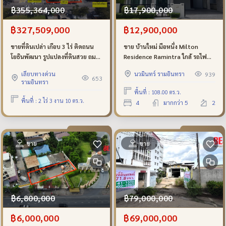
฿17,900,000
฿355,364,000
฿12,900,000
฿327,509,000
ขาย บ้านใหม่ มือหนึ่ง Milton
ขายที่ดินเปล่า เกือบ 3 ไร่ ติดถนน
Residence Ramintra ใกล้ รถไฟฟ้า
โยธินพัฒนา รูปแปลงที่ดินสวย ถม
สายสีชมพู ติดถนนรามอินทรา พร้อม
แล้ว เหมาะสำหรับลงทุน
นวมินทร์ รามอินทรา
เลียบทางด่วน
939
ส่วนลดสูงสุด 5 ล้านบาท
653
รามอินทรา
พื้นที่ : 108.00 ตร.ว.
พื้นที่ : 2 ไร่ 3 งาน 10 ตร.ว.
4
มากกว่า 5
2
ขาย
ขาย
฿6,800,000
฿79,000,000
฿6,000,000
฿69,000,000